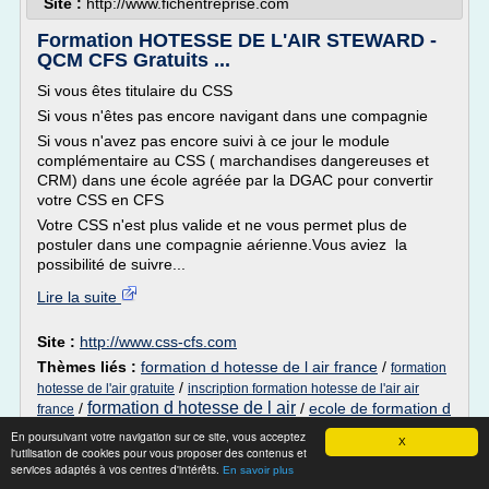
Site :
http://www.fichentreprise.com
Formation HOTESSE DE L'AIR STEWARD -
QCM CFS Gratuits ...
Si vous êtes titulaire du CSS
Si vous n'êtes pas encore navigant dans une compagnie
Si vous n'avez pas encore suivi à ce jour le module
complémentaire au CSS ( marchandises dangereuses et
CRM) dans une école agréée par la DGAC pour convertir
votre CSS en CFS
Votre CSS n'est plus valide et ne vous permet plus de
postuler dans une compagnie aérienne.Vous aviez la
possibilité de suivre...
Lire la suite
Site :
http://www.css-cfs.com
Thèmes liés :
formation d hotesse de l air france
/
formation
/
hotesse de l'air gratuite
inscription formation hotesse de l'air air
formation d hotesse de l air
/
/
ecole de formation d
france
hotesse de l air
En poursuivant votre navigation sur ce site, vous acceptez
X
l'utilisation de cookies pour vous proposer des contenus et
25 Métiers Les Mieux Payés En France ... -
services adaptés à vos centres d'intérêts.
En savoir plus
Besoin d'Argent