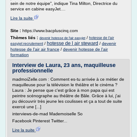
sein de notre équipe", indique Tina Milton, Directrice du
service en cabine easyJet....
Lire la suite
Site :
https://www.bacpluscinq.com
Thèmes liés :
/
hotesse de l'air
devenir hotesse de l'air easyjet
hotesse de l air steward
/
/
devenir
easyjet recrutement
hotesse de l'air air france
/
devenir hotesse de l'air
formation
Interview de Laura, 23 ans, maquilleuse
professionnelle
madmoiZelle.com : Comment es-tu arrivée à ce métier de
maquilleuse pour la télévision le théâtre et le cinéma ?
Laura : Je pense que c'est grâce à mon papa qui est
peintre scénographe au théâtre de Bâle. Grâce à lui, j'ai
pu découvrir très jeune les coulisses et ça a tout de suite
exercé une [...]
interviews-de-mad Mademoiselle So
Facebook Pinterest Twitter...
Lire la suite