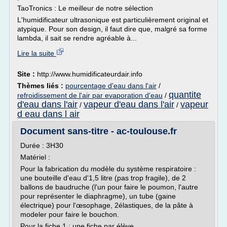
TaoTronics : Le meilleur de notre sélection
L'humidificateur ultrasonique est particulièrement original et
atypique. Pour son design, il faut dire que, malgré sa forme
lambda, il sait se rendre agréable à...
Lire la suite
Site :
http://www.humidificateurdair.info
Thèmes liés :
pourcentage d'eau dans l'air
/
quantite
refroidissement de l'air par evaporation d'eau
/
d'eau dans l'air
vapeur d'eau dans l'air
vapeur
/
/
d eau dans l air
Document sans-titre - ac-toulouse.fr
Durée : 3H30
Matériel :
Pour la fabrication du modèle du système respiratoire :
une bouteille d'eau d'1,5 litre (pas trop fragile), de 2
ballons de baudruche (l'un pour faire le poumon, l'autre
pour représenter le diaphragme), un tube (gaine
électrique) pour l'œsophage, 2élastiques, de la pâte à
modeler pour faire le bouchon.
Pour la fiche 1 : une fiche par élève,...