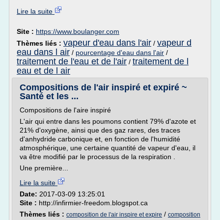
Lire la suite
Site :
https://www.boulanger.com
vapeur d'eau dans l'air
vapeur d
Thèmes liés :
/
eau dans l air
/
pourcentage d'eau dans l'air
/
traitement de l'eau et de l'air
traitement de l
/
eau et de l air
Compositions de l'air inspiré et expiré ~
Santé et les ...
Compositions de l'aire inspiré
L'air qui entre dans les poumons contient 79% d'azote et
21% d'oxygène, ainsi que des gaz rares, des traces
d'anhydride carbonique et, en fonction de l'humidité
atmosphérique, une certaine quantité de vapeur d'eau, il
va être modifié par le processus de la respiration .
Une première...
Lire la suite
Date:
2017-03-09 13:25:01
Site :
http://infirmier-freedom.blogspot.ca
Thèmes liés :
/
composition de l'air inspire et expire
composition