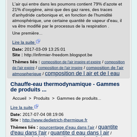
L'air qui entre dans les poumons contient 79% d'azote et
21% d'oxygène, ainsi que des gaz rares, des traces
d'anhydride carbonique et, en fonction de l'humidité
atmosphérique, une certaine quantité de vapeur d'eau, il
va être modifié par le processus de la respiration .
Une première...
Lire la suite
Date:
2017-03-09 13:25:01
Site :
http://infirmier-freedom.blogspot.be
Thèmes liés :
/
composition de l'air inspire et expire
composition
/
/
composition de l'air
de l'air expire
composition de l'air inspire
composition de l air et de l eau
atmospherique
/
Chauffe-eau thermodynamique - Gammes
de produits ...
Accueil > Produits > Gammes de produits...
Lire la suite
Date:
2017-07-04 08:19:06
Site :
http://www.dedietrich-thermique.fr
quantite
Thèmes liés :
pourcentage d'eau dans l'air
/
d'eau dans l'air
quantite d eau dans l air
/
/