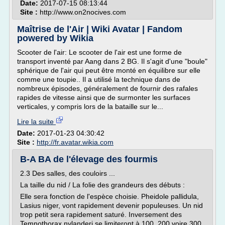
Date:
2017-07-15 08:13:44
Site :
http://www.on2nocives.com
Maîtrise de l'Air | Wiki Avatar | Fandom
powered by Wikia
Scooter de l'air: Le scooter de l'air est une forme de
transport inventé par Aang dans 2 BG. Il s'agit d'une "boule"
sphérique de l'air qui peut être monté en équilibre sur elle
comme une toupie.. Il a utilisé la technique dans de
nombreux épisodes, généralement de fournir des rafales
rapides de vitesse ainsi que de surmonter les surfaces
verticales, y compris lors de la bataille sur le...
Lire la suite
Date:
2017-01-23 04:30:42
Site :
http://fr.avatar.wikia.com
B-A BA de l'élevage des fourmis
2.3 Des salles, des couloirs ...
La taille du nid / La folie des grandeurs des débuts :
Elle sera fonction de l'espèce choisie. Pheidole pallidula,
Lasius niger, vont rapidement devenir populeuses. Un nid
trop petit sera rapidement saturé. Inversement des
Temnothorax nylanderi se limiteront à 100, 200 voire 300