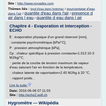
Site :
http://www.noyades.com
Thèmes liés :
/
pourcentage d'eau
bruit d'eau dans l'estomac
quantite d'eau dans l'air
presence d
dans l'air
/
/
air dans l eau
quantite d eau dans l air
/
Chapitre 4 - Evaporation et interception -
ECHO
E : évaporation physique d'un grand réservoir [mm],
: constante psychrométrique [kPa/°C],
P : pression atmosphérique [kPa],
Cp : chaleur spécifique à pression constante=1.013 10-3
MJ/kg/°C,
: pente de la courbe de tension maximum de vapeur
d'eau saturant l'air en fonction de la température,
: chaleur latente de vaporisation=2.45 MJ/kg à 20 °C,
: rapport poids...
Lire la suite
Date:
2016-06-06 07:11:03
Site :
http://echo2.epfl.ch
Hygromètre — Wikipédia