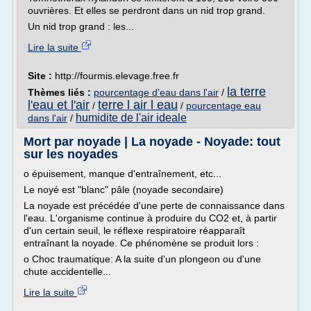
ouvrières. Et elles se perdront dans un nid trop grand.
Un nid trop grand : les...
Lire la suite
Site :
http://fourmis.elevage.free.fr
la terre
Thèmes liés :
pourcentage d'eau dans l'air
/
l'eau et l'air
terre l air l eau
/
/
pourcentage eau
humidite de l'air ideale
dans l'air
/
Mort par noyade | La noyade - Noyade: tout
sur les noyades
o épuisement, manque d'entraînement, etc...
Le noyé est "blanc" pâle (noyade secondaire)
La noyade est précédée d'une perte de connaissance dans
l'eau. L'organisme continue à produire du CO2 et, à partir
d'un certain seuil, le réflexe respiratoire réapparaît
entraînant la noyade. Ce phénomène se produit lors :
o Choc traumatique: A la suite d'un plongeon ou d'une
chute accidentelle...
Lire la suite