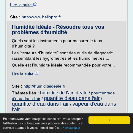
Lire la suite
Site :
http://www.hellopro.fr
Humidité Idéale - Résoudre tous vos
problèmes d'humidité
Quels sont les instruments pour mesurer le taux
d'humidité ?
Les "testeurs d'humidité" sont des outils de diagnostic
rassemblant les hygromètres et les humidimètres....
Quelle est l'humidité idéale recommandée pour votre...
Lire la suite
Site :
http://humiditeideale.fr
humidite de l'air ideale
Thèmes liés :
/
pourcentage
quantite d'eau dans l'air
d'eau dans l'air
/
/
quantite d eau dans l air
vapeur d'eau dans
/
l'air
En poursuivant votre navigation sur ce site, vous acceptez
Dosage du béton et du mortier - Tout
X
l'utilisation de cookies pour vous proposer des contenus et
Calculer - Accueil
services adaptés à vos centres d'intérêts.
En savoir plus