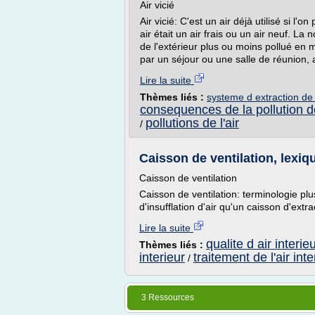
Air vicié
Air vicié: C'est un air déjà utilisé si l'on
air était un air frais ou un air neuf. La 
de l'extérieur plus ou moins pollué en mil
par un séjour ou une salle de réunion,
Lire la suite
Thèmes liés :
systeme d extraction de l
consequences de la pollution de
pollutions de l'air
/
Caisson de ventilation, lexiqu
Caisson de ventilation
Caisson de ventilation: terminologie pl
d'insufflation d'air qu'un caisson d'extr
Lire la suite
qualite d air interie
Thèmes liés :
interieur
traitement de l'air inte
/
3 Ressources