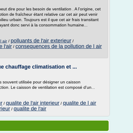
 peut dire pour les besoin de ventilation . A l'origine, cet
notion de fraîcheur étant relative car cet air peut venir
ieu urbain. Toujours est il que cet air frais transitant
 ayant donc servi à la consommation humaine...
polluants de l'air exterieur
 air
/
/
 l'air
consequences de la pollution de l air
/
e chauffage climatisation et ...
us souvent utilisée pour désigner un caisson
action. Le caisson de ventilation est composé d'un...
ur
qualite de l'air interieur
qualite de l air
/
/
rieur
qualite de l'air
/