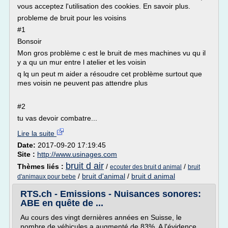
vous acceptez l'utilisation des cookies. En savoir plus.
probleme de bruit pour les voisins
#1
Bonsoir
Mon gros problème c est le bruit de mes machines vu qu il
y a qu un mur entre l atelier et les voisin
q lq un peut m aider a résoudre cet problème surtout que
mes voisin ne peuvent pas attendre plus
#2
tu vas devoir combatre...
Lire la suite
Date:
2017-09-20 17:19:45
Site :
http://www.usinages.com
bruit d air
Thèmes liés :
/
/
ecouter des bruit d animal
bruit
/
bruit d'animal
/
bruit d animal
d'animaux pour bebe
RTS.ch - Emissions - Nuisances sonores:
ABE en quête de ...
Au cours des vingt dernières années en Suisse, le
nombre de véhicules a augmenté de 83%. A l'évidence,