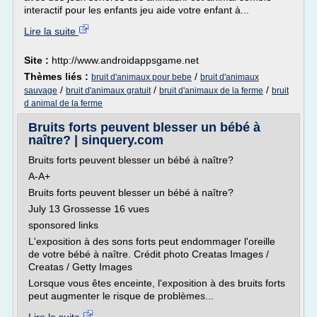
interactif pour les enfants jeu aide votre enfant à...
Lire la suite
Site :
http://www.androidappsgame.net
Thèmes liés :
/
bruit d'animaux pour bebe
bruit d'animaux
/
/
/
sauvage
bruit d'animaux gratuit
bruit d'animaux de la ferme
bruit
d animal de la ferme
Bruits forts peuvent blesser un bébé à
naître? | sinquery.com
Bruits forts peuvent blesser un bébé à naître?
A-A+
Bruits forts peuvent blesser un bébé à naître?
July 13 Grossesse 16 vues
sponsored links
L'exposition à des sons forts peut endommager l'oreille
de votre bébé à naître. Crédit photo Creatas Images /
Creatas / Getty Images
Lorsque vous êtes enceinte, l'exposition à des bruits forts
peut augmenter le risque de problèmes...