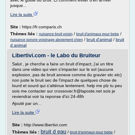
avec le guide du bruit. Et comment éviter d'en arriver
jusque...
Lire la suite
Site :
https://fr.comparis.ch
Thèmes liés :
/
/
nuisance bruit voisin
bruit d'animaux pour bebe
/
bruit d'animal
/
bruit
nuisance sonore voisinage aboiement chien
d animal
Libertivi.com - le Labo du Bruiteur
Salut , je cherche a faire un bruit d'impact, j'ai un titre
dans une video qui vien s'impacter sur le sol (aucune
explosion, pas de bruit annexe comme du gravier etc etc)
non juste le bruit sec de l'impact de quelques chose de
lourd et sourd qui s'atténue lentement. help me plz tu peu
sois me contacter sur crossover.fr@laposte.net sois je
reviendrai voir ta reponse d'ici 24-48h
Ajouté par un...
Lire la suite
Site :
http://www.libertivi.com
bruit d eau
Thèmes liés :
/
/
bruit d'animaux pour bebe