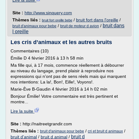
Lire la suite
Site :
http://www.sinquery.com
Thèmes liés :
/
bruit fort dans l'oreille
/
bruit fort oreille bebe
bruit dans
/
/
bruit d'animaux pour bebe
bruit de moteur d avion
l oreille
Les cris d’animaux et les autres bruits
Commentaires (10)
Émilie D 4 février 2016 à 13 h 58 min
Ma fille qui, à 17 mois, commence réellement à débourrer
au niveau du langage, prend plaisir à reproduire nos
expressions qui n'ont pas de sens réels mais qui marquent
nos intentions: La la!, Bon!, Eille!, Voyons!.
Marie-Ève B-Gaudin 4 février 2016 à 14 h 02 min
Bonjour Émilie! Votre commentaire est très pertinent et
montre...
Lire la suite
Site :
http://naitreetgrandir.com
Thèmes liés :
/
/
bruit d'animaux pour bebe
cri et bruit d animaux
bruit d
bruit d'animal
/
bruit d animal
/