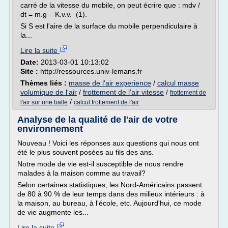
carré de la vitesse du mobile, on peut écrire que : mdv /
dt = m.g – K.v.v. (1).
Si S est l'aire de la surface du mobile perpendiculaire à
la...
Lire la suite
Date:
2013-03-01 10:13:02
Site :
http://ressources.univ-lemans.fr
Thèmes liés :
masse de l'air experience
/
calcul masse
volumique de l'air
/
frottement de l'air vitesse
/
frottement de
/
l'air sur une balle
calcul frottement de l'air
Analyse de la qualité de l'air de votre
environnement
Nouveau ! Voici les réponses aux questions qui nous ont
été le plus souvent posées au fils des ans.
Notre mode de vie est-il susceptible de nous rendre
malades à la maison comme au travail?
Selon certaines statistiques, les Nord-Américains passent
de 80 à 90 % de leur temps dans des milieux intérieurs : à
la maison, au bureau, à l'école, etc. Aujourd'hui, ce mode
de vie augmente les...
Lire la suite