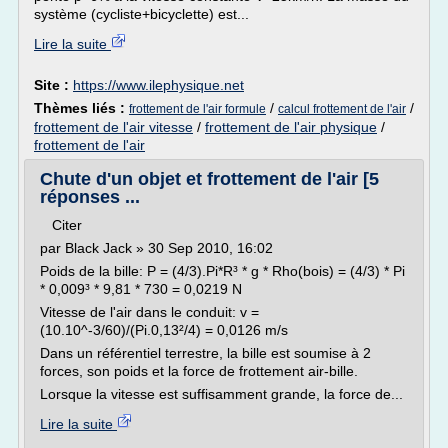
système (cycliste+bicyclette) est...
Lire la suite
Site :
https://www.ilephysique.net
Thèmes liés :
/
/
frottement de l'air formule
calcul frottement de l'air
frottement de l'air vitesse
/
frottement de l'air physique
/
frottement de l'air
Chute d'un objet et frottement de l'air [5
réponses ...
Citer
par Black Jack » 30 Sep 2010, 16:02
Poids de la bille: P = (4/3).Pi*R³ * g * Rho(bois) = (4/3) * Pi
* 0,009³ * 9,81 * 730 = 0,0219 N
Vitesse de l'air dans le conduit: v =
(10.10^-3/60)/(Pi.0,13²/4) = 0,0126 m/s
Dans un référentiel terrestre, la bille est soumise à 2
forces, son poids et la force de frottement air-bille.
Lorsque la vitesse est suffisamment grande, la force de...
Lire la suite