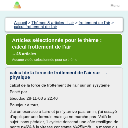
Menu
Accueil
>
Thèmes & articles : l air
>
frottement de l'air
>
calcul frottement de l'air
Articles sélectionnés pour le thème :
calcul frottement de l'air
48 articles
→
Aucune vidéo sélectionnée pour ce thème
calcul de la force de frottement de l'air sur ... -
physique
calcul de la force de frottement de l'air sur un sysytème
Posté par
tiboudou 28-11-08 à 22:40
Bounjour à tous,
J'ai un exercice à faire et je n'y arrive pas. enfin, j'ai essayé
d'appliquer une formule mais ça ne marche pas. Voilà le
sujet: sans pédaler, 1 cyciste descend une côte rectiligne de
pente p=6% à la vitesse constante V=25km/h. La masse du