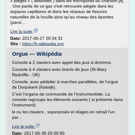
« piégés » ( adsorbés ) dans les micropores du charbon [8]
. Une partie de ce gaz s'est retrouvée piégée dans les
espaces capillaires et dans les réseaux de fissures
naturelles de la houille ainsi qu'au niveau des épontes
(paroi...
Lire la suite
Date:
2017-06-27 20:34:31
Site :
https://fr.wikipedia.org
Orgue — Wikipédia
Console à 2 claviers avec appel des jeux à dominos.
Console à 4 claviers avec tirants de jeux (St-Mary
Redcliffe - UK).
Console, avec pédalier à marches parallèles, de l'orgue
de Dorpskerk (Katwijk).
C'est l'organe de commande de l'instrumentiste. La
console regroupe les éléments suivants ( si présents dans
l'instrument):
le ou les claviers , superposés et étagés en retrait l'un
par...
Lire la suite
Date:
2017-06-30 20:00:00