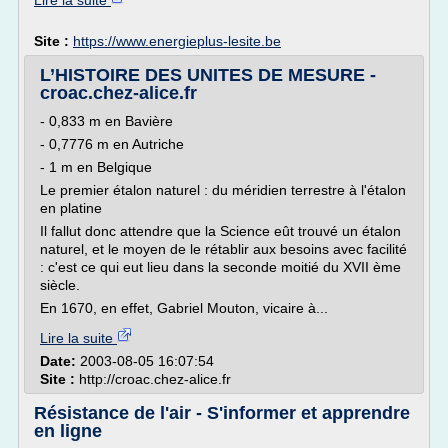
Lire la suite
Site :
https://www.energieplus-lesite.be
L’HISTOIRE DES UNITES DE MESURE -
croac.chez-alice.fr
- 0,833 m en Bavière
- 0,7776 m en Autriche
- 1 m en Belgique
Le premier étalon naturel : du méridien terrestre à l'étalon
en platine
Il fallut donc attendre que la Science eût trouvé un étalon
naturel, et le moyen de le rétablir aux besoins avec facilité
: c'est ce qui eut lieu dans la seconde moitié du XVII ème
siècle.
En 1670, en effet, Gabriel Mouton, vicaire à...
Lire la suite
Date:
2003-08-05 16:07:54
Site :
http://croac.chez-alice.fr
Résistance de l'air - S'informer et apprendre
en ligne