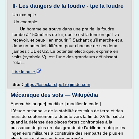
II- Les dangers de la foudre - tpe la foudre
Un exemple :
Un exemple:
Un homme se trouve dans une prairie, la foudre
tombe à 150mètres de lui, quelle est la tension qu'il va
recevoir, et peut-il en mourir ? Sachant qu'il marche et à
donc un potentiel différent pour chacune de ses deux
jambes : U1 et U2. Le potentiel électrique, exprimé en
volts (symbole V), est l'une des grandeurs définissant
l'état...
Lire la suite
Site :
https://leseclairstpe1re.jimdo.com
Mécanique des sols — Wikipédia
Aperçu historique[ modifier | modifier le code ]
L'étude rationnelle de la stabilité des talus de terre et des
murs de soutènement a débuté vers la fin du XVIIe siècle
quand la défense des places fortes confrontées à la
puissance de plus en plus grande de l'artillerie a obligé les
ingénieurs militaires à construire des remparts de plus en
plus hauts et épais en terre perreyée -...