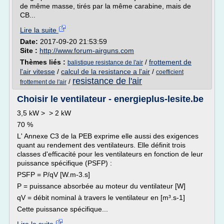
de même masse, tirés par la même carabine, mais de
CB...
Lire la suite
Date:
2017-09-20 21:53:59
Site :
http://www.forum-airguns.com
Thèmes liés :
/
frottement de
balistique resistance de l'air
l'air vitesse
/
calcul de la resistance a l'air
/
coefficient
resistance de l'air
/
frottement de l'air
Choisir le ventilateur - energieplus-lesite.be
3,5 kW > > 2 kW
70 %
L' Annexe C3 de la PEB exprime elle aussi des exigences
quant au rendement des ventilateurs. Elle définit trois
classes d'efficacité pour les ventilateurs en fonction de leur
puissance spécifique (PSFP) :
PSFP = P/qV [W.m-3.s]
P = puissance absorbée au moteur du ventilateur [W]
qV = débit nominal à travers le ventilateur en [m³.s-1]
Cette puissance spécifique...