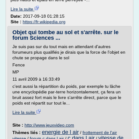
Lire la suite
Date:
2017-09-18 01:28:15
Site :
https://fr.wikipedia.org
Objet qui tombe au sol et s'arrête. sur le
forum Sciences ...
Je suis pas sur du tout mais en attendant d'autres
forumeurs plus qualifiés je dirais que la force de l'objet en
chute se propage dans le sol
Fence
MP
11 avril 2009 à 16:33:49
c'est aussi la répartition du poids, par exemple tu lâche
une encyclopédie par-terre horizontalement, ça fera un
bruit assez fort mais le livre s'arrête direct, parce que le
poids est répartit sur tout le...
Lire la suite
Site :
http://www.jeuxvideo.com
energie de l air
Thèmes liés :
/
frottement de l'air
c dans l air
vitesse de
vitesse
/
forum c dans l air
/
/