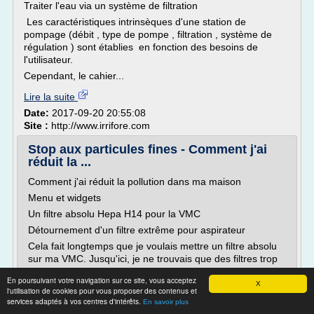
Traiter l'eau via un système de filtration
Les caractéristiques intrinsèques d'une station de
pompage (débit , type de pompe , filtration , système de
régulation ) sont établies en fonction des besoins de
l'utilisateur.
Cependant, le cahier...
Lire la suite
Date:
2017-09-20 20:55:08
Site :
http://www.irrifore.com
Stop aux particules fines - Comment j'ai
réduit la ...
Comment j'ai réduit la pollution dans ma maison
Menu et widgets
Un filtre absolu Hepa H14 pour la VMC
Détournement d'un filtre extrême pour aspirateur
Cela fait longtemps que je voulais mettre un filtre absolu
sur ma VMC. Jusqu'ici, je ne trouvais que des filtres trop
gros ou trop cher. Et puis j'ai eu l'idée d'utiliser un filtre
En poursuivant votre navigation sur ce site, vous acceptez
d'aspirateur hepa. En effet, sans ce type filtre ultra fin,
X
l'utilisation de cookies pour vous proposer des contenus et
les...
services adaptés à vos centres d'intérêts.
En savoir plus