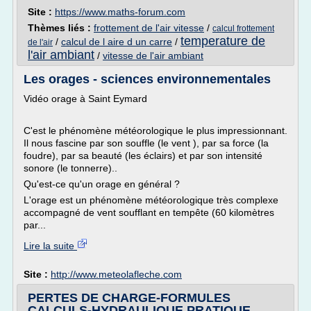
Site :
https://www.maths-forum.com
Thèmes liés :
frottement de l'air vitesse
/
calcul frottement
temperature de
/
calcul de l aire d un carre
/
de l'air
l'air ambiant
/
vitesse de l'air ambiant
Les orages - sciences environnementales
Vidéo orage à Saint Eymard
C'est le phénomène météorologique le plus impressionnant.
Il nous fascine par son souffle (le vent ), par sa force (la
foudre), par sa beauté (les éclairs) et par son intensité
sonore (le tonnerre)..
Qu'est-ce qu'un orage en général ?
L'orage est un phénomène météorologique très complexe
accompagné de vent soufflant en tempête (60 kilomètres
par...
Lire la suite
Site :
http://www.meteolafleche.com
PERTES DE CHARGE-FORMULES
CALCULS-HYDRAULIQUE PRATIQUE ...