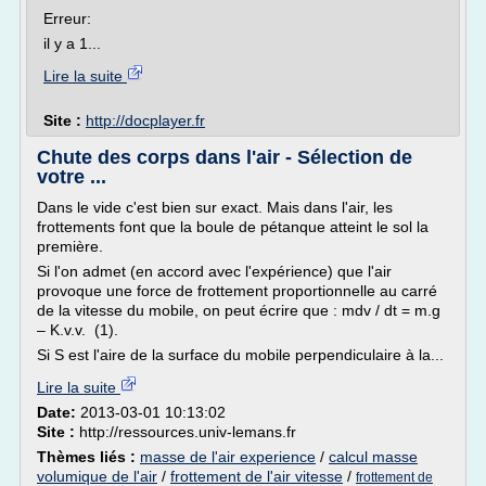
Erreur:
il y a 1...
Lire la suite
Site :
http://docplayer.fr
Chute des corps dans l'air - Sélection de
votre ...
Dans le vide c'est bien sur exact. Mais dans l'air, les
frottements font que la boule de pétanque atteint le sol la
première.
Si l'on admet (en accord avec l'expérience) que l'air
provoque une force de frottement proportionnelle au carré
de la vitesse du mobile, on peut écrire que : mdv / dt = m.g
– K.v.v. (1).
Si S est l'aire de la surface du mobile perpendiculaire à la...
Lire la suite
Date:
2013-03-01 10:13:02
Site :
http://ressources.univ-lemans.fr
Thèmes liés :
masse de l'air experience
/
calcul masse
volumique de l'air
/
frottement de l'air vitesse
/
frottement de