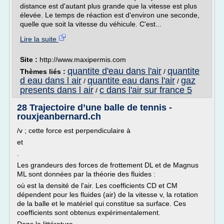
distance est d'autant plus grande que la vitesse est plus
élevée. Le temps de réaction est d'environ une seconde,
quelle que soit la vitesse du véhicule. C'est...
Lire la suite
Site :
http://www.maxipermis.com
quantite d'eau dans l'air
quantite
Thèmes liés :
/
d eau dans l air
quantite eau dans l'air
gaz
/
/
presents dans l air
c dans l'air sur france 5
/
28 Trajectoire d’une balle de tennis -
rouxjeanbernard.ch
/v ; cette force est perpendiculaire à
et
.
Les grandeurs des forces de frottement DL et de Magnus
ML sont données par la théorie des fluides :
où est la densité de l'air. Les coefficients CD et CM
dépendent pour les fluides (air) de la vitesse v, la rotation
de la balle et le matériel qui constitue sa surface. Ces
coefficients sont obtenus expérimentalement.