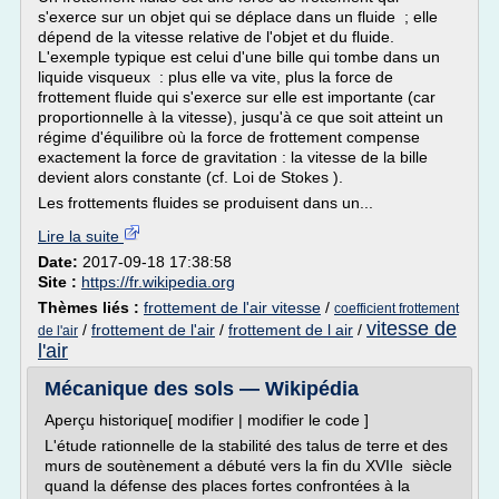
s'exerce sur un objet qui se déplace dans un fluide ; elle
dépend de la vitesse relative de l'objet et du fluide.
L'exemple typique est celui d'une bille qui tombe dans un
liquide visqueux : plus elle va vite, plus la force de
frottement fluide qui s'exerce sur elle est importante (car
proportionnelle à la vitesse), jusqu'à ce que soit atteint un
régime d'équilibre où la force de frottement compense
exactement la force de gravitation : la vitesse de la bille
devient alors constante (cf. Loi de Stokes ).
Les frottements fluides se produisent dans un...
Lire la suite
Date:
2017-09-18 17:38:58
Site :
https://fr.wikipedia.org
Thèmes liés :
frottement de l'air vitesse
/
coefficient frottement
vitesse de
/
frottement de l'air
/
frottement de l air
/
de l'air
l'air
Mécanique des sols — Wikipédia
Aperçu historique[ modifier | modifier le code ]
L'étude rationnelle de la stabilité des talus de terre et des
murs de soutènement a débuté vers la fin du XVIIe siècle
quand la défense des places fortes confrontées à la