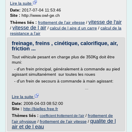
Lire la suite
Date:
2017-07-04 11:53:46
Site :
http://www.owl-ge.ch
vitesse de l'air
Thèmes liés :
frottement de l'air vitesse
/
vitesse de l air
/
/
calcul de l aire d un carre
/
calcul de la
resistance a l'air
freinage, freins , cinétique, calorifique, air,
friction ...
Tout véhicule pesant en charge plus de 350Kg doit être
muni:
- d'un frein principal, généralement à commande au pied
agissant simultanément sur toutes les roues
- d'un frein de secours à commande à main agissant:
...
Lire la suite
Date:
2008-04-03 08:52:00
Site :
http://bielles.free.fr
Thèmes liés :
/
frottement de
coefficient frottement de l'air
qualite de l
l'air physique
/
frottement de l'air vitesse
/
air et de l eau