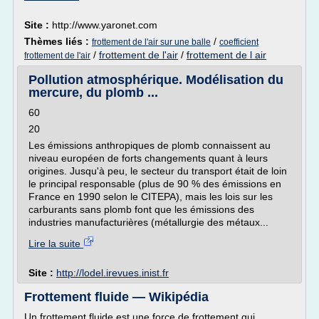
Site :
http://www.yaronet.com
Thèmes liés :
/
frottement de l'air sur une balle
coefficient
/
frottement de l'air
/
frottement de l air
frottement de l'air
Pollution atmosphérique. Modélisation du
mercure, du plomb ...
60
20
Les émissions anthropiques de plomb connaissent au
niveau européen de forts changements quant à leurs
origines. Jusqu'à peu, le secteur du transport était de loin
le principal responsable (plus de 90 % des émissions en
France en 1990 selon le CITEPA), mais les lois sur les
carburants sans plomb font que les émissions des
industries manufacturières (métallurgie des métaux...
Lire la suite
Site :
http://lodel.irevues.inist.fr
Frottement fluide — Wikipédia
Un frottement fluide est une force de frottement qui