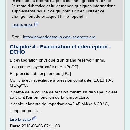
m'indique qu'il serait sage de les faire gonfler à l'azote !
Je reste dubitative et lui demande quelques informations
supplémentaires sur ce qui pouvait bien justifier ce
changement de pratique ! Il me répond...
Lire la suite
Site :
http://lemondeetnous.cafe-sciences.org
Chapitre 4 - Evaporation et interception -
ECHO
E : évaporation physique d'un grand réservoir [mm],
: constante psychrométrique [kPa/°C],
P : pression atmosphérique [kPa],
Cp : chaleur spécifique à pression constante=1.013 10-3
MJ/kg/°C,
: pente de la courbe de tension maximum de vapeur d'eau
saturant l'air en fonction de la température,
: chaleur latente de vaporisation=2.45 MJ/kg à 20 °C,
: rapport poids...
Lire la suite
Date:
2016-06-06 07:11:03