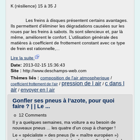
K (résilience) 15 à 35 J
Les freins à disques présentent certains avantages.
Ils permettent d'éliminer les dégradations causées sur les
roues par les freins à sabots. Ils sont silencieux et, par là
même, améliorent le confort. L'utilisation générale des
matières à coefficient de frottement constant avec ce type
de frein est rationnelle,...
Lire la suite
Date:
2013-02-15 15:36:43
Site :
http://www.deschamps-web.com
Thèmes liés :
composition de l'air atmospherique
/
pression de l air
c dans l
/
/
coefficient frottement de l'air
air
envoyer en l air
/
Gonfler ses pneus à l’azote, pour quoi
faire ? | | Le ...
o 12 Comments
Il y a quelques semaines, ma voiture a eu besoin de
nouveaux pneus ... les quatre d'un coup à changer !
Le « spécialiste » des pneus (le « maître européen »)