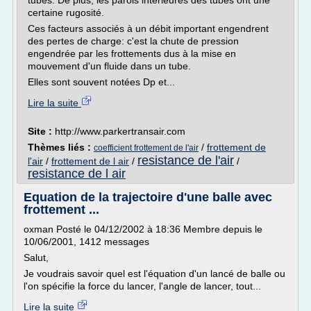
tubes. De plus, les parois intérieures des tubes ont une
certaine rugosité.
Ces facteurs associés à un débit important engendrent
des pertes de charge: c'est la chute de pression
engendrée par les frottements dus à la mise en
mouvement d'un fluide dans un tube.
Elles sont souvent notées Dp et...
Lire la suite
Site :
http://www.parkertransair.com
Thèmes liés :
/
frottement de
coefficient frottement de l'air
resistance de l'air
l'air
/
frottement de l air
/
/
resistance de l air
Equation de la trajectoire d'une balle avec
frottement ...
oxman Posté le 04/12/2002 à 18:36 Membre depuis le
10/06/2001, 1412 messages
Salut,
Je voudrais savoir quel est l'équation d'un lancé de balle ou
l'on spécifie la force du lancer, l'angle de lancer, tout...
Lire la suite