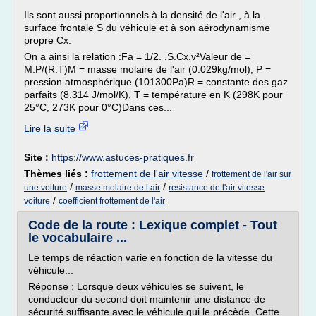
Ils sont aussi proportionnels à la densité de l'air , à la
surface frontale S du véhicule et à son aérodynamisme
propre Cx.
On a ainsi la relation :Fa = 1/2. .S.Cx.v²Valeur de =
M.P/(R.T)M = masse molaire de l'air (0.029kg/mol), P =
pression atmosphérique (101300Pa)R = constante des gaz
parfaits (8.314 J/mol/K), T = température en K (298K pour
25°C, 273K pour 0°C)Dans ces...
Lire la suite
Site :
https://www.astuces-pratiques.fr
Thèmes liés :
frottement de l'air vitesse
/
frottement de l'air sur
/
/
une voiture
masse molaire de l air
resistance de l'air vitesse
/
voiture
coefficient frottement de l'air
Code de la route : Lexique complet - Tout
le vocabulaire ...
Le temps de réaction varie en fonction de la vitesse du
véhicule...
Réponse : Lorsque deux véhicules se suivent, le
conducteur du second doit maintenir une distance de
sécurité suffisante avec le véhicule qui le précède. Cette