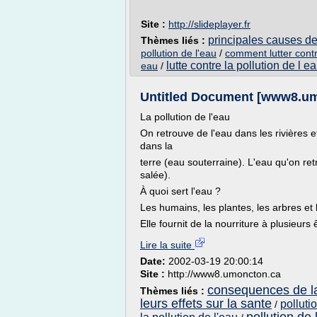
Site :
http://slideplayer.fr
principales causes de 
Thèmes liés :
pollution de l'eau
/
comment lutter contre
lutte contre la pollution de l e
eau
/
Untitled Document [www8.um
La pollution de l'eau
On retrouve de l'eau dans les rivières e
dans la
terre (eau souterraine). L'eau qu'on re
salée).
À quoi sert l'eau ?
Les humains, les plantes, les arbres et
Elle fournit de la nourriture à plusieurs ê
Lire la suite
Date:
2002-03-19 20:00:14
Site :
http://www8.umoncton.ca
consequences de la 
Thèmes liés :
leurs effets sur la sante
polluti
/