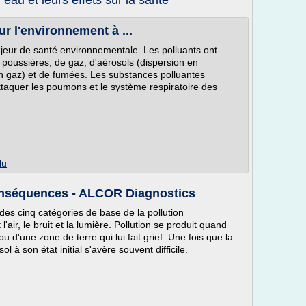
l eau et leurs effets sur la sante
sur l'environnement à ...
ajeur de santé environnementale. Les polluants ont
 poussières, de gaz, d'aérosols (dispersion en
 un gaz) et de fumées. Les substances polluantes
ttaquer les poumons et le système respiratoire des
lu
onséquences - ALCOR Diagnostics
 des cinq catégories de base de la pollution
'air, le bruit et la lumière. Pollution se produit quand
 d'une zone de terre qui lui fait grief. Une fois que la
sol à son état initial s'avère souvent difficile.