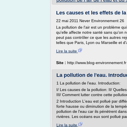
pollution de l air de l eau et du 
Les causes et les effets de la 
22 mai 2011 Never Environnement 26
La pollution de l'air est un problème qu
qu'elle affecte notre santé sans qu'on ne
peut pas contrôler ce que les autres re
telles que Paris, Lyon ou Marseille et d
Lire la suite
Site :
http://www.blog-environnement.fr
La pollution de l'eau. Introdu
1 La pollution de l'eau. Introduction:
I/ Les causes de la pollution: II/ Quell
III/ Comment lutter contre cette pollutio
2 Introduction L'eau est pollué par dif
forte hausse ou diminution de la tempéra
pollution de l'eau car ils pénètrent dan
rivières. Les océans eux sont pollué pa
Lire la suite