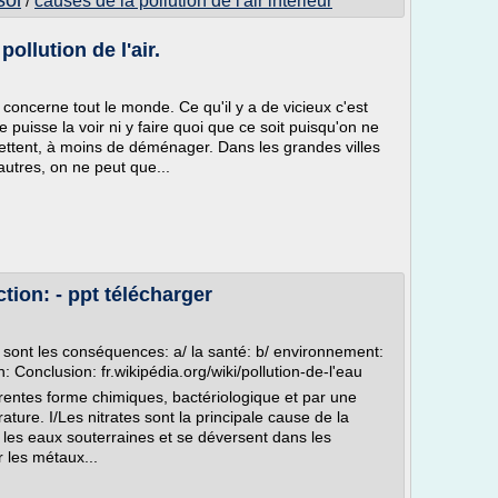
sol
causes de la pollution de l'air interieur
/
pollution de l'air.
i concerne tout le monde. Ce qu'il y a de vicieux c'est
 puisse la voir ni y faire quoi que ce soit puisqu'on ne
jettent, à moins de déménager. Dans les grandes villes
'autres, on ne peut que...
ction: - ppt télécharger
es sont les conséquences: a/ la santé: b/ environnement:
n: Conclusion: fr.wikipédia.org/wiki/pollution-de-l'eau
férentes forme chimiques, bactériologique et par une
ture. I/Les nitrates sont la principale cause de la
s les eaux souterraines et se déversent dans les
r les métaux...