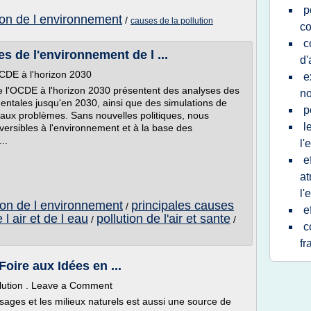
p
ion de l environnement
/
causes de la pollution
co
c
ves de l'environnement de l ...
d'
OCDE à l'horizon 2030
e
e l'OCDE à l'horizon 2030 présentent des analyses des
no
tales jusqu'en 2030, ainsi que des simulations de
p
cipaux problèmes. Sans nouvelles politiques, nous
l
ersibles à l'environnement et à la base des
..
l'
e
at
l'
ion de l environnement
principales causes
/
e
 l air et de l eau
pollution de l'air et sante
/
/
c
fr
Foire aux Idées en ...
lution . Leave a Comment
ysages et les milieux naturels est aussi une source de