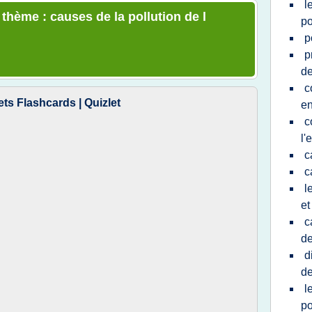
l
 thème : causes de la pollution de l
po
p
p
de
c
fets Flashcards | Quizlet
e
c
l'
c
c
l
et
c
de
d
de
l
po