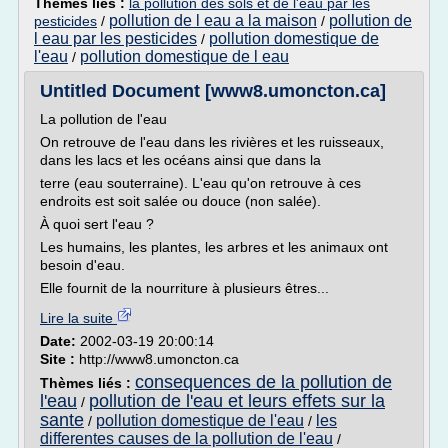
Thèmes liés :
la pollution des sols et de l'eau par les
pollution de l eau a la maison
pollution de
pesticides
/
/
l eau par les pesticides
pollution domestique de
/
l'eau
pollution domestique de l eau
/
Untitled Document [www8.umoncton.ca]
La pollution de l'eau
On retrouve de l'eau dans les rivières et les ruisseaux,
dans les lacs et les océans ainsi que dans la
terre (eau souterraine). L'eau qu'on retrouve à ces
endroits est soit salée ou douce (non salée).
À quoi sert l'eau ?
Les humains, les plantes, les arbres et les animaux ont
besoin d'eau.
Elle fournit de la nourriture à plusieurs êtres...
Lire la suite
Date:
2002-03-19 20:00:14
Site :
http://www8.umoncton.ca
consequences de la pollution de
Thèmes liés :
l'eau
pollution de l'eau et leurs effets sur la
/
sante
pollution domestique de l'eau
les
/
/
differentes causes de la pollution de l'eau
/