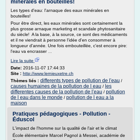
minérales en bouteilles!
Les types d'eau: l'arnaque des eaux minérales en
bouteilles!
Pour être direct, les eaux minérales sont certainement la
plus grosse arnaque marketing et scandale phytosanitaire
du siècle! A la base, à la source, ce sont des médicaments
et il ne viendrait à personne l'idée d'en consommer à
longueur d'année. Une fois embouteillée, c'est encore pire:
l'eau va encrasser ...
Lire la suite
Date:
2016-11-07 17:44:33
Site :
http://www.lemieuxetre.ch
differents types de pollution de l'eau
Thèmes liés :
/
causes humaines de la pollution de l eau
les
/
differentes causes de la pollution de l'eau
pollution
/
de l eau dans le monde
pollution de l eau a la
/
maison
Pratiques pédagogiques - Pollution -
Éduscol
L'impact de l'homme sur la qualité de l'air et le climat
École élémentaire Marcel Pagnol à Messei, académie de