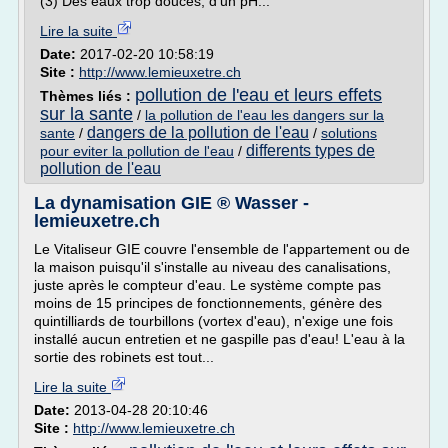
(3) Des eaux trop douces, d'un pH...
Lire la suite
Date:
2017-02-20 10:58:19
Site :
http://www.lemieuxetre.ch
pollution de l'eau et leurs effets
Thèmes liés :
sur la sante
/
la pollution de l'eau les dangers sur la
dangers de la pollution de l'eau
sante
/
/
solutions
differents types de
pour eviter la pollution de l'eau
/
pollution de l'eau
La dynamisation GIE ® Wasser -
lemieuxetre.ch
Le Vitaliseur GIE couvre l'ensemble de l'appartement ou de
la maison puisqu'il s'installe au niveau des canalisations,
juste après le compteur d'eau. Le système compte pas
moins de 15 principes de fonctionnements, génère des
quintilliards de tourbillons (vortex d'eau), n'exige une fois
installé aucun entretien et ne gaspille pas d'eau! L'eau à la
sortie des robinets est tout...
Lire la suite
Date:
2013-04-28 20:10:46
Site :
http://www.lemieuxetre.ch