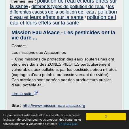
pollution de l'eau et leurs effets sur
Thèmes liés :
la sante
differents types de pollution de l'eau
les
/
/
pollution
differentes causes de la pollution de l'eau
/
d eau et leurs effets sur la sante
pollution de l
/
eau et leurs effets sur la sante
Mission Eau Alsace - Les pesticides ont la
vie dure ...
Contact
Les missions eau Alsaciennes
« Cinq missions de protection des eaux souterraines ont
été créés dans des ZONES PILOTES particulièrement
vulnérables aux pollutions par les pesticides et/ou nitrates
(captages d'eau potable ou bassin versant de rivière).
Ces missions sont portées par des producteurs publics
d'eau potable et...
Lire la suite
Site :
http://www.mission-eau-alsace.org
pollution de l eau par les pesticides
Thèmes liés :
/
En poursuivant votre navigation sur ce site, vous acceptez
lutte contre la pollution de l eau
pollution de l eau a
/
X
l'utilisation de cookies pour vous proposer des contenus et
les pesticides et leur effet sur
la maison
/
services adaptés à vos centres d'intérêts.
En savoir plus
l'environnement
lutte contre la pollution d eau
/