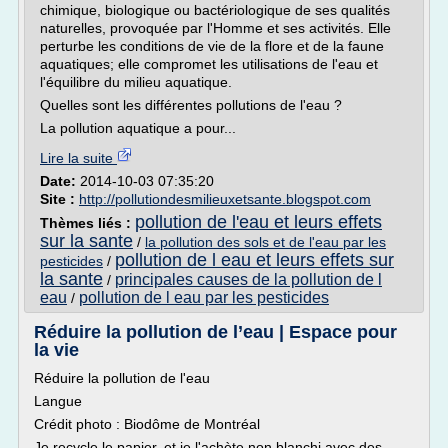
chimique, biologique ou bactériologique de ses qualités
naturelles, provoquée par l'Homme et ses activités. Elle
perturbe les conditions de vie de la flore et de la faune
aquatiques; elle compromet les utilisations de l'eau et
l'équilibre du milieu aquatique.
Quelles sont les différentes pollutions de l'eau ?
La pollution aquatique a pour...
Lire la suite
Date:
2014-10-03 07:35:20
Site :
http://pollutiondesmilieuxetsante.blogspot.com
pollution de l'eau et leurs effets
Thèmes liés :
sur la sante
/
la pollution des sols et de l'eau par les
pollution de l eau et leurs effets sur
pesticides
/
la sante
principales causes de la pollution de l
/
eau
pollution de l eau par les pesticides
/
Réduire la pollution de l’eau | Espace pour
la vie
Réduire la pollution de l'eau
Langue
Crédit photo : Biodôme de Montréal
Je recycle le papier, et je l'achète non blanchi avec des