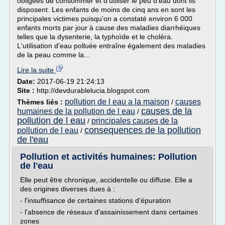
obligées de consommer et d'utiliser le peu d'eau dont ils
disposent. Les enfants de moins de cinq ans en sont les
principales victimes puisqu'on a constaté environ 6 000
enfants morts par jour à cause des maladies diarrhéiques
telles que la dysenterie, la typhoïde et le choléra.
L'utilisation d'eau polluée entraîne également des maladies
de la peau comme la...
Lire la suite
Date:
2017-06-19 21:24:13
Site :
http://devdurablelucia.blogspot.com
pollution de l eau a la maison
causes
Thèmes liés :
/
causes de la
humaines de la pollution de l eau
/
pollution de l eau
principales causes de la
/
consequences de la pollution
pollution de l eau
/
de l'eau
Pollution et activités humaines: Pollution
de l'eau
Elle peut être chronique, accidentelle ou diffuse. Elle a
des origines diverses dues à :
- l'insuffisance de certaines stations d'épuration
- l'absence de réseaux d'assainissement dans certaines
zones