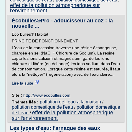
/
/
effet de la pollution atmospherique sur
l'environnement
Écobulles®Pro - adoucisseur au co2 : la
nouvelle ...
Éco bulles® Habitat
PRINCIPE DE FONCTIONNEMENT
L'eau de la concession traverse une résine échangeuse,
chargée en sel (NaCl = Chlorure de Sodium). La résine
capte les ions calcium et magnésium, garde les ions
chlorure et libère (en échange) les ions sodium dans l'eau
de consommation. Lorsque cette résine est saturée, il faut
alors la "nettoyer" (régénération) avec de l'eau claire....
Lire la suite
Site :
http://www.ecobulles.com
pollution de l eau a la maison
Thèmes liés :
/
pollution domestique de l'eau
pollution domestique
/
effet de la pollution atmospherique
de l eau
/
sur l'environnement
Les types d'eau: l'arnaque des eaux