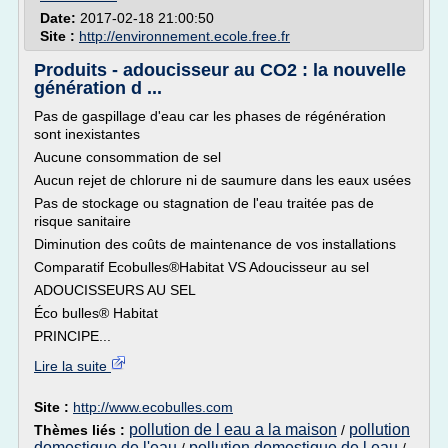
Date:
2017-02-18 21:00:50
Site :
http://environnement.ecole.free.fr
Produits - adoucisseur au CO2 : la nouvelle
génération d ...
Pas de gaspillage d'eau car les phases de régénération
sont inexistantes
Aucune consommation de sel
Aucun rejet de chlorure ni de saumure dans les eaux usées
Pas de stockage ou stagnation de l'eau traitée pas de
risque sanitaire
Diminution des coûts de maintenance de vos installations
Comparatif Ecobulles®Habitat VS Adoucisseur au sel
ADOUCISSEURS AU SEL
Éco bulles® Habitat
PRINCIPE...
Lire la suite
Site :
http://www.ecobulles.com
pollution de l eau a la maison
pollution
Thèmes liés :
/
domestique de l'eau
pollution domestique de l eau