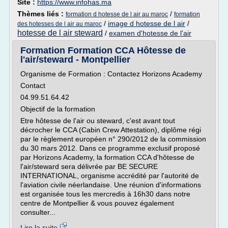
Site :
https://www.infohas.ma
Thèmes liés :
/
formation d hotesse de l air au maroc
formation
/
image d hotesse de l air
/
des hotesses de l air au maroc
hotesse de l air steward
/
examen d'hotesse de l'air
Formation Formation CCA Hôtesse de
l'air/steward - Montpellier
Organisme de Formation : Contactez Horizons Academy
Contact
04.99.51.64.42
Objectif de la formation
Etre hôtesse de l'air ou steward, c'est avant tout
décrocher le CCA (Cabin Crew Attestation), diplôme régi
par le règlement européen n° 290/2012 de la commission
du 30 mars 2012. Dans ce programme exclusif proposé
par Horizons Academy, la formation CCA d'hôtesse de
l'air/steward sera délivrée par BE SECURE
INTERNATIONAL, organisme accrédité par l'autorité de
l'aviation civile néerlandaise. Une réunion d'informations
est organisée tous les mercredis à 16h30 dans notre
centre de Montpellier & vous pouvez également
consulter...
Lire la suite