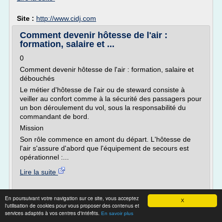
Site :
http://www.cidj.com
Comment devenir hôtesse de l'air :
formation, salaire et ...
0
Comment devenir hôtesse de l'air : formation, salaire et
débouchés
Le métier d'hôtesse de l'air ou de steward consiste à
veiller au confort comme à la sécurité des passagers pour
un bon déroulement du vol, sous la responsabilité du
commandant de bord.
Mission
Son rôle commence en amont du départ. L'hôtesse de
l'air s'assure d'abord que l'équipement de secours est
opérationnel :...
Lire la suite
Site :
http://www.reconversionprofessionnelle.org
En poursuivant votre navigation sur ce site, vous acceptez
X
l'utilisation de cookies pour vous proposer des contenus et
Centre d'Instruction de Vilgénis (CIV) -
services adaptés à vos centres d'intérêts.
En savoir plus
aviatechno.net