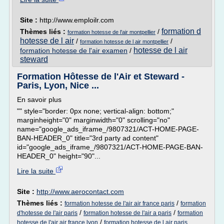
Site :
http://www.emploilr.com
formation d
Thèmes liés :
/
formation hotesse de l'air montpellier
hotesse de l air
/
/
formation hotesse de l air montpellier
hotesse de l air
formation hotesse de l'air examen
/
steward
Formation Hôtesse de l'Air et Steward -
Paris, Lyon, Nice ...
En savoir plus
"" style="border: 0px none; vertical-align: bottom;"
marginheight="0" marginwidth="0" scrolling="no"
name="google_ads_iframe_/9807321/ACT-HOME-PAGE-
BAN-HEADER_0" title="3rd party ad content"
id="google_ads_iframe_/9807321/ACT-HOME-PAGE-BAN-
HEADER_0" height="90"...
Lire la suite
Site :
http://www.aerocontact.com
Thèmes liés :
/
formation hotesse de l'air air france paris
formation
/
/
d'hotesse de l'air paris
formation hotesse de l'air a paris
formation
/
hotesse de l'air air france lyon
formation hotesse de l air paris