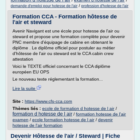
/
examen d'hotesse de l'air
/
/
demande d'emploi pour hotesse de l'air
profession d'hotesse de l'air
Formation CCA - Formation hôtesse de
l'air et steward
Avenir Navigant est une école pour hotesse de l'air ou
steward et propose une formation complète pour devenir
PNC membre d'équipage de cabine en obtenant le
diplôme . Le diplôme officiel pour postuler au métier
d'hôtesse de l'air ou steward est le CCA cabin crew
attestation
Voici le TEXTE officiel concernant le CCA diplôme
européen EU OPS
Le nouveau texte réglementant la formation...
Lire la suite
Site :
https://www.cfs-cca.com
Thèmes liés :
ecole de formation d hotesse de l air
/
formation d hotesse de l air
/
formation hotesse de l'air
examen
/
ecole formation hotesse de l air
/
devenir
hotesse de l'air formation
Devenir Hôtesse de l'air / Steward | Fiche