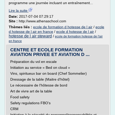
programme une journée incluant un entraînement...
Lire la suite
Date:
2017-07-04 07:29:17
Site :
http://www.athenaschool.com
Thèmes liés :
ecole de formation d hotesse de l air
/
ecole
d hotesse de l air en france
/
ecole d hotesse de l air
/
hotesse de l air steward
/
ecole de formation hotesse de l'air
en france
CENTRE ET ECOLE FORMATION
AVIATION PRIVEE ET AVIATION D ...
Préparation du vol en escale
Initiation au service « Bed on cloud »
Vins, spiritueux bar on board (Chef Sommelier)
Dressage de la table (Maitre d'hôtel)
Le nécessaire de l'hôtesse de bord
Art de vivre art de la table
Food safety
Safety regulations FBO's
CRM
Initiation à la sécurité du personnel/responsabilités et