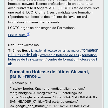
hôtesse, steward; licence professionnelle en partenariat
avec l'Université d'Angers, ATE...). LCCTC fait de votre rêve
une réalité. LCCTC offre à ses candidats une formation
répondant aux besoins des métiers de l'aviation civile.
Formation continue internationale
LCCTC organise des stages de Formations...
Lire la suite
Site :
http://lcctc.ma
formation
Thèmes liés :
/
formation d hotesse de l air au maroc
d hotesse de l air
/
examen d'hotesse de l'air
/
formation
hotesse de l'air examen
/
centre de formation hotesse de l
air
Formation Hôtesse de l'Air et Steward,
paris, France ...
En savoir plus
"" style="border: 0px none; vertical-align: bottom;"
marginheight="0" marginwidth="0" scrolling="no"
name="google_ads_iframe_/9807321/ACT-HOME-PAGE-
BAN-HEADER_0" title="3rd party ad content"
id="google_ads_iframe_/9807321/ACT-HOME-PAGE-