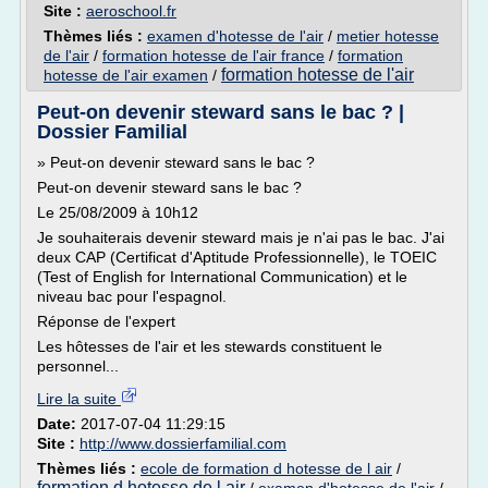
Site :
aeroschool.fr
Thèmes liés :
examen d'hotesse de l'air
/
metier hotesse
de l'air
/
formation hotesse de l'air france
/
formation
formation hotesse de l'air
hotesse de l'air examen
/
Peut-on devenir steward sans le bac ? |
Dossier Familial
» Peut-on devenir steward sans le bac ?
Peut-on devenir steward sans le bac ?
Le 25/08/2009 à 10h12
Je souhaiterais devenir steward mais je n'ai pas le bac. J'ai
deux CAP (Certificat d'Aptitude Professionnelle), le TOEIC
(Test of English for International Communication) et le
niveau bac pour l'espagnol.
Réponse de l'expert
Les hôtesses de l'air et les stewards constituent le
personnel...
Lire la suite
Date:
2017-07-04 11:29:15
Site :
http://www.dossierfamilial.com
Thèmes liés :
ecole de formation d hotesse de l air
/
formation d hotesse de l air