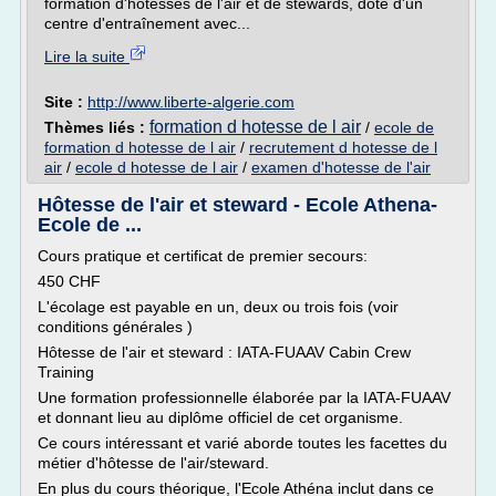
formation d'hôtesses de l'air et de stewards, doté d'un
centre d'entraînement avec...
Lire la suite
Site :
http://www.liberte-algerie.com
formation d hotesse de l air
Thèmes liés :
/
ecole de
formation d hotesse de l air
/
recrutement d hotesse de l
air
/
ecole d hotesse de l air
/
examen d'hotesse de l'air
Hôtesse de l'air et steward - Ecole Athena-
Ecole de ...
Cours pratique et certificat de premier secours:
450 CHF
L'écolage est payable en un, deux ou trois fois (voir
conditions générales )
Hôtesse de l'air et steward : IATA-FUAAV Cabin Crew
Training
Une formation professionnelle élaborée par la IATA-FUAAV
et donnant lieu au diplôme officiel de cet organisme.
Ce cours intéressant et varié aborde toutes les facettes du
métier d'hôtesse de l'air/steward.
En plus du cours théorique, l'Ecole Athéna inclut dans ce