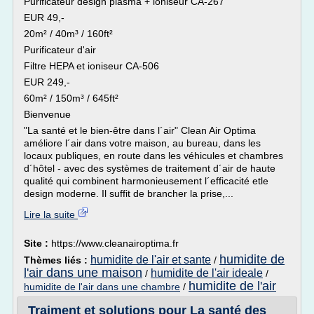
Purificateur design plasma + ioniseur CA-267
EUR 49,-
20m² / 40m³ / 160ft²
Purificateur d'air
Filtre HEPA et ioniseur CA-506
EUR 249,-
60m² / 150m³ / 645ft²
Bienvenue
"La santé et le bien-être dans l´air" Clean Air Optima
améliore l´air dans votre maison, au bureau, dans les
locaux publiques, en route dans les véhicules et chambres
d´hôtel - avec des systèmes de traitement d´air de haute
qualité qui combinent harmonieusement l´efficacité etle
design moderne. Il suffit de brancher la prise,...
Lire la suite
Site :
https://www.cleanairoptima.fr
humidite de
humidite de l'air et sante
Thèmes liés :
/
l'air dans une maison
humidite de l'air ideale
/
/
humidite de l'air
humidite de l'air dans une chambre
/
Traiment et solutions pour La santé des