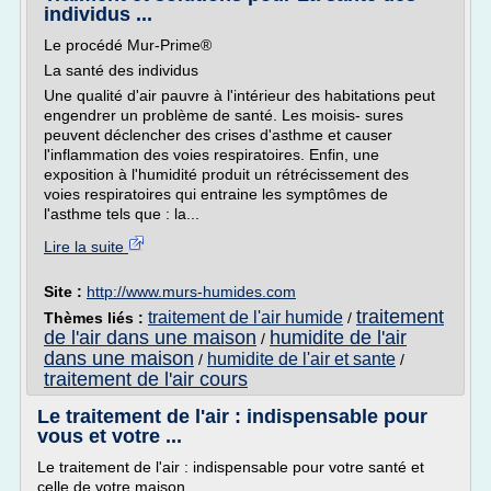
individus ...
Le procédé Mur-Prime®
La santé des individus
Une qualité d'air pauvre à l'intérieur des habitations peut
engendrer un problème de santé. Les moisis- sures
peuvent déclencher des crises d'asthme et causer
l'inflammation des voies respiratoires. Enfin, une
exposition à l'humidité produit un rétrécissement des
voies respiratoires qui entraine les symptômes de
l'asthme tels que : la...
Lire la suite
Site :
http://www.murs-humides.com
traitement
traitement de l'air humide
Thèmes liés :
/
de l'air dans une maison
humidite de l'air
/
dans une maison
humidite de l'air et sante
/
/
traitement de l'air cours
Le traitement de l'air : indispensable pour
vous et votre ...
Le traitement de l'air : indispensable pour votre santé et
celle de votre maison