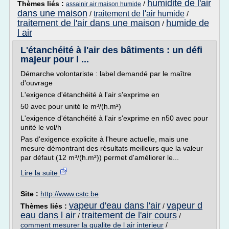
humidite de l'air
Thèmes liés :
/
assainir air maison humide
dans une maison
traitement de l'air humide
/
/
traitement de l'air dans une maison
humide de
/
l air
L'étanchéité à l'air des bâtiments : un défi
majeur pour l ...
Démarche volontariste : label demandé par le maître
d'ouvrage
L'exigence d'étanchéité à l'air s'exprime en
50 avec pour unité le m³/(h.m²)
L'exigence d'étanchéité à l'air s'exprime en n50 avec pour
unité le vol/h
Pas d'exigence explicite à l'heure actuelle, mais une
mesure démontrant des résultats meilleurs que la valeur
par défaut (12 m³/(h.m²)) permet d'améliorer le...
Lire la suite
Site :
http://www.cstc.be
vapeur d'eau dans l'air
vapeur d
Thèmes liés :
/
eau dans l air
traitement de l'air cours
/
/
comment mesurer la qualite de l air interieur
/