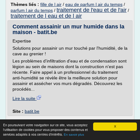
Thèmes liés :
fille de l air
/
eau de parfum l air du temps
/
traitement de l'eau et de l'air
parfum l air du temps
/
/
traitement de l eau et de l air
Comment assainir un mur humide dans la
maison - batit.be
Expertise
Solutions pour assainir un mur touché par l'humidité, de la
cave au grenier !
Les problèmes d'infiltration d'eau et de condensation sont
légion au sein de maisons dont la construction n'est pas
récente. Faire appel à un professionnel du traitement
anti-humidité se révèle être la meilleure solution pour
assainir et assécher vos murs dégradés. Découvrez les
procédés...
Lire la suite
Site :
batit.be
Comment assainir un mur humide dans la
En poursuivant votre navigation sur ce site, vous acceptez
maison - batit.be
X
l'utilisation de cookies pour vous proposer des contenus et
services adaptés à vos centres d'intérêts.
En savoir plus
Expertise