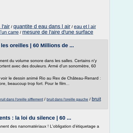
l'air
quantite d eau dans l air
eau et l air
/
/
mesure de l'aire d'une surface
d'un carre
/
 oreilles | 60 Millions de ...
gnent du volume sonore dans les salles. Certains n'y
sortent avec des douleurs. Armé d'un sonomètre, 60
voir le dessin animé Rio au Rex de Château-Renard :
re, beaucoup trop fort. Pour le film...
bruit
/
/
ruit dans l'oreille sifflement
bruit dans l'oreille gauche
s : la loi du silence | 60 ...
ennent des nanomatériaux ! L'obligation d'étiquetage a