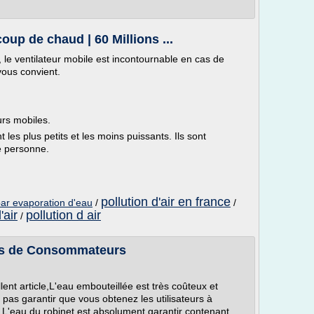
coup de chaud | 60 Millions ...
le ventilateur mobile est incontournable en cas de
 vous convient.
urs mobiles.
t les plus petits et les moins puissants. Ils sont
e personne.
pollution d'air en france
 par evaporation d'eau
/
/
'air
pollution d air
/
ions de Consommateurs
nt article,L'eau embouteillée est très coûteux et
pas garantir que vous obtenez les utilisateurs à
 L'eau du robinet est absolument garantir contenant