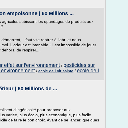
’on empoisonne | 60 Millions ...
ns agricoles subissent les épandages de produits aux
 ?
émarrent, il faut vite rentrer à l'abri et nous
 moi. L'odeur est intenable ; il est impossible de jouer
dehors, de respirer....
ur effet sur l'environnement
pesticides sur
/
 l environnement
ecole de l
/
ecole de l air sainte
/
rieur | 60 Millions de ...
valisent d'ingéniosité pour proposer aux
 variée, plus écolo, plus économique, plus facile
difficile de faire le bon choix. Avant de se lancer, quelques