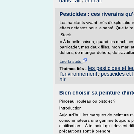
dans l air
ont l air
/
Pesticides : ces riverains qu
Les habitants vivant près d'exploitatio
effets néfastes pour la santé. Que faire
iStock
« À la belle saison, quand les machines d
barricader, mes deux filles, mon mari et
dehors, de manger dehors, de travailler 
Lire la suite
les pesticides et le
Thèmes liés :
l'environnement
pesticides et
/
air
Bien choisir sa peinture d’inté
Pinceau, rouleau ou pistolet ?
Introduction
Aujourd'hui, les marques de peinture ri
consommateurs une gamme toujours plus
d'utilisation... À tel point qu'il devient 
précautions sont à prendre.