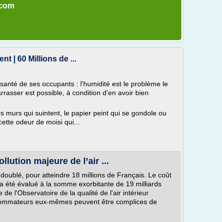
.com
 | 60 Millions de ...
a santé de ses occupants : l'humidité est le problème le
rasser est possible, à condition d'en avoir bien
es murs qui suintent, le papier peint qui se gondole ou
 cette odeur de moisi qui...
lution majeure de l’air ...
 doublé, pour atteindre 18 millions de Français. Le coût
r a été évalué à la somme exorbitante de 19 milliards
de l'Observatoire de la qualité de l'air intérieur
onsommateurs eux-mêmes peuvent être complices de