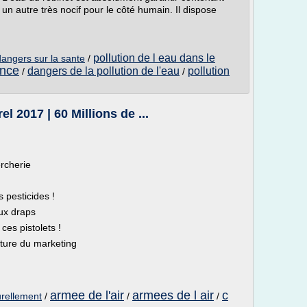
un autre très nocif pour le côté humain. Il dispose
pollution de l eau dans le
 dangers sur la sante
/
ance
dangers de la pollution de l'eau
pollution
/
/
l 2017 | 60 Millions de ...
rcherie
s pesticides !
ux draps
ces pistolets !
nature du marketing
armee de l'air
armees de l air
c
urellement
/
/
/