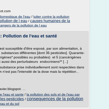
pot.com
n domestique de l'eau
/
lutter contre la pollution
pollution de l eau
causes humaines de la
/
dangers de la pollution de l eau
: Pollution de l’eau et santé
st susceptible d'être exposé, par son alimentation, à
substances différentes [dont 36 pesticides]. Quarante-
érigènes* possibles ou probables) et 5 (cancérigènes
 aussi des perturbateurs endocriniens** [...]
e substance prise individuellement sont respectées dans
n n'est pas l'intensité de la dose mais la répétition...
vier.blogspot. ...
e l'eau et sante
/
la pollution des sols et de l'eau par
consequences de la pollution
 les pesticides
/
'eau et du sol