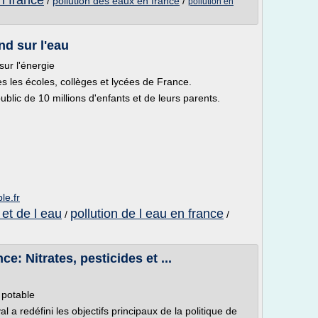
en france
/
pollution des eaux en france
/
pollution en
nd sur l'eau
sur l'énergie
es les écoles, collèges et lycées de France.
lic de 10 millions d'enfants et de leurs parents.
le.fr
 et de l eau
pollution de l eau en france
/
/
e: Nitrates, pesticides et ...
u potable
 a redéfini les objectifs principaux de la politique de