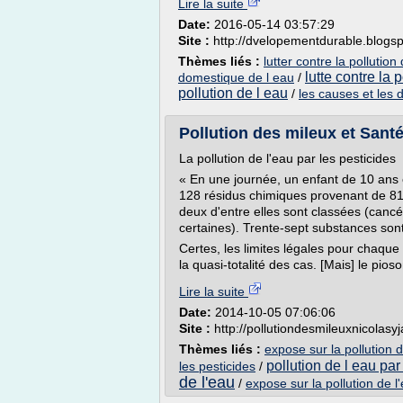
Lire la suite
Date:
2016-05-14 03:57:29
Site :
http://dvelopementdurable.blogs
Thèmes liés :
lutter contre la pollutio
lutte contre la 
domestique de l eau
/
pollution de l eau
/
les causes et les 
Pollution des mileux et Santé
La pollution de l'eau par les pesticides
« En une journée, un enfant de 10 ans e
128 résidus chimiques provenant de 81 
deux d'entre elles sont classées (canc
certaines). Trente-sept substances sont
Certes, les limites légales pour chaqu
la quasi-totalité des cas. [Mais] le pioso
Lire la suite
Date:
2014-10-05 07:06:06
Site :
http://pollutiondesmileuxnicolasyja
Thèmes liés :
expose sur la pollution d
pollution de l eau par
les pesticides
/
de l'eau
/
expose sur la pollution de l