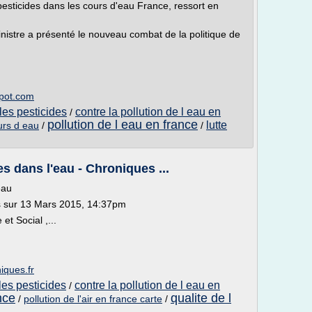
s pesticides dans les cours d'eau France, ressort en
 ministre a présenté le nouveau combat de la politique de
spot.com
 les pesticides
contre la pollution de l eau en
/
pollution de l eau en france
lutte
ours d eau
/
/
s dans l'eau - Chroniques ...
eau
s sur 13 Mars 2015, 14:37pm
et Social ,...
iques.fr
 les pesticides
contre la pollution de l eau en
/
nce
qualite de l
/
pollution de l'air en france carte
/