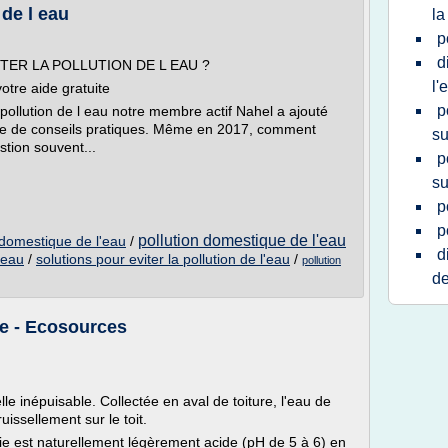
 de l eau
la
p
d
ETER LA POLLUTION DE L EAU ?
l'
otre aide gratuite
p
 pollution de l eau notre membre actif Nahel a ajouté
ne de conseils pratiques. Même en 2017, comment
su
stion souvent...
p
su
p
p
pollution domestique de l'eau
n domestique de l'eau
/
d
'eau
/
solutions pour eviter la pollution de l'eau
/
pollution
de
ie - Ecosources
le inépuisable. Collectée en aval de toiture, l'eau de
issellement sur le toit.
luie est naturellement légèrement acide (pH de 5 à 6) en