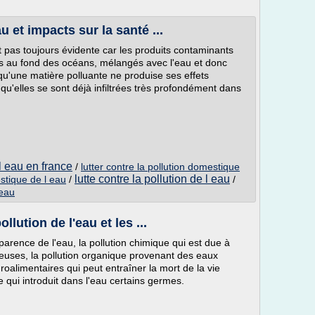
u et impacts sur la santé ...
est pas toujours évidente car les produits contaminants
ouis au fond des océans, mélangés avec l'eau et donc
tre qu'une matière polluante ne produise ses effets
qu'elles se sont déjà infiltrées très profondément dans
 l eau en france
/
lutter contre la pollution domestique
lutte contre la pollution de l eau
estique de l eau
/
/
 eau
lution de l'eau et les ...
sparence de l'eau, la pollution chimique qui est due à
euses, la pollution organique provenant des eaux
oalimentaires qui peut entraîner la mort de la vie
e qui introduit dans l'eau certains germes.