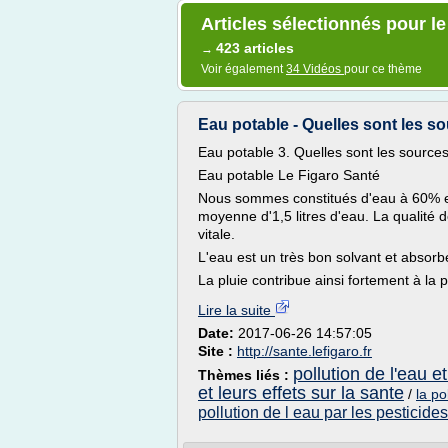
Articles sélectionnés pour le
423 articles
→
Voir également
34 Vidéos
pour ce thème
Eau potable - Quelles sont les sou
Eau potable 3. Quelles sont les sources 
Eau potable Le Figaro Santé
Nous sommes constitués d'eau à 60% et
moyenne d'1,5 litres d'eau. La qualité
vitale.
L'eau est un très bon solvant et absorb
La pluie contribue ainsi fortement à la p
Lire la suite
Date:
2017-06-26 14:57:05
Site :
http://sante.lefigaro.fr
pollution de l'eau et
Thèmes liés :
et leurs effets sur la sante
/
la po
pollution de l eau par les pesticides