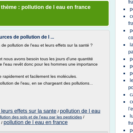
fr
 thème : pollution de l eau en france
p
c
fr
p
rces de pollution de l ...
co
l
de pollution de l'eau et leurs effets sur la santé ?
pa
 nous avons besoin tous les jours d'une quantité
p
 de l'eau revêt donc pour les hommes une importance
p
p
e rapidement et facilement les molécules.
l
ollution de l'eau, en se chargeant des pollutions...
po
c
c
l'
 leurs effets sur la sante
pollution de l eau
/
l
llution des sols et de l'eau par les pesticides
/
pollution de l eau en france
/
fr
p