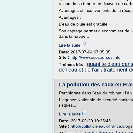
raison de sa teneur en dioxyde de car
Avantages et inconvénients de la récup
Avantages :
L'eau de pluie est gratuite
Son captage permet d'économiser de l'e
dans la nappe...
Lire la suite
Date:
2017-07-04 07:35:05
Site :
http://www.ecosources.info
quantite d'eau dans 
Thèmes liés :
de l'eau et de l'air
traitement de
/
La pollution des eaux en Fra
Perchlorate dans l'eau du robinet : l'A
L'agence Nationale de sécurité sanitair
risques...
Lire la suite
Date:
2017-09-20 10:25:43
Site :
http://pollution-eaux-france.blog