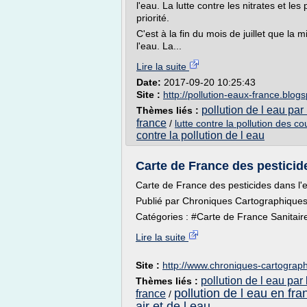
l'eau. La lutte contre les nitrates et le
priorité.
C'est à la fin du mois de juillet que la
l'eau. La...
Lire la suite
Date:
2017-09-20 10:25:43
Site :
http://pollution-eaux-france.blog
pollution de l eau par
Thèmes liés :
france
/
lutte contre la pollution des c
contre la pollution de l eau
Carte de France des pesticide
Carte de France des pesticides dans l'
Publié par Chroniques Cartographique
Catégories : #Carte de France Sanitaire 
Lire la suite
Site :
http://www.chroniques-cartograph
pollution de l eau par
Thèmes liés :
pollution de l eau en fra
france
/
air et de l eau