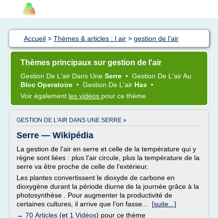
Accueil
>
Thèmes & articles : l air
>
gestion de l'air
Thèmes principaux sur gestion de l'air
Gestion
De
L'air
Dans Une
Serre
•
Gestion
De
L'air
Au
Bloc Operatoire
•
Gestion
De
L'air
Has
•
Voir également
les vidéos
pour ce thème
GESTION DE L'AIR DANS UNE SERRE »
Serre — Wikipédia
La gestion de l'air en serre et celle de la température qui y
règne sont liées : plus l'air circule, plus la température de la
serre va être proche de celle de l'extérieur.
Les plantes convertissent le dioxyde de carbone en
dioxygène durant la période diurne de la journée grâce à la
photosynthèse . Pour augmenter la productivité de
certaines cultures, il arrive que l'on fasse...
[suite...]
→
70 Articles
(et
1 Vidéos
) pour ce thème