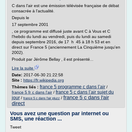
C dans l'air est une émission télévisée française de débat
consacrée à l'actualité.
Depuis le
17 septembre 2001
, ce programme est diffusé juste avant C à Vous et C
l'hebdo du lundi au vendredi, puis du lundi au samedi
depuis septembre 2016, de 17 h 45 à 18 h 53 et en
direct sur France 5 (anciennement La Cinquième jusqu'en
2002).
Produit par Jérôme Bellay , il est présenté...
Lire la suite
Date:
2017-06-30 21:22:58
Site :
https://fr.wikipedia.org
france 5 programme c dans l'air
Thèmes liés :
/
france 5 c dans l'air sujet du
france 5 fr c dans l'air
/
france 5 c dans l'air
jour
/
/
france 5 c dans l'air pluzz
direct
Vous avez une question par internet ou
SMS, une réaction ...
Tweet