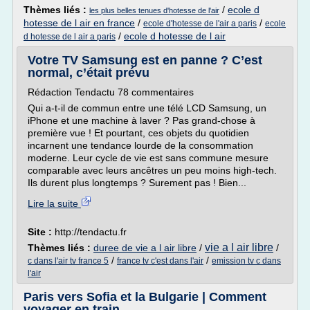
Thèmes liés :
/
ecole d
les plus belles tenues d'hotesse de l'air
hotesse de l air en france
/
/
ecole d'hotesse de l'air a paris
ecole
/
ecole d hotesse de l air
d hotesse de l air a paris
Votre TV Samsung est en panne ? C’est
normal, c’était prévu
Rédaction Tendactu 78 commentaires
Qui a-t-il de commun entre une télé LCD Samsung, un
iPhone et une machine à laver ? Pas grand-chose à
première vue ! Et pourtant, ces objets du quotidien
incarnent une tendance lourde de la consommation
moderne. Leur cycle de vie est sans commune mesure
comparable avec leurs ancêtres un peu moins high-tech.
Ils durent plus longtemps ? Surement pas ! Bien...
Lire la suite
Site :
http://tendactu.fr
vie a l air libre
Thèmes liés :
duree de vie a l air libre
/
/
/
/
c dans l'air tv france 5
france tv c'est dans l'air
emission tv c dans
l'air
Paris vers Sofia et la Bulgarie | Comment
voyager en train…