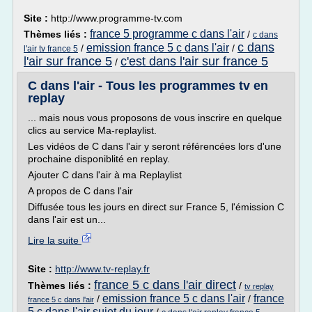
Site :
http://www.programme-tv.com
france 5 programme c dans l'air
Thèmes liés :
/
c dans
c dans
emission france 5 c dans l'air
/
/
l'air tv france 5
l'air sur france 5
c'est dans l'air sur france 5
/
C dans l'air - Tous les programmes tv en
replay
... mais nous vous proposons de vous inscrire en quelque
clics au service Ma-replaylist.
Les vidéos de C dans l'air y seront référencées lors d'une
prochaine disponiblité en replay.
Ajouter C dans l'air à ma Replaylist
A propos de C dans l'air
Diffusée tous les jours en direct sur France 5, l'émission C
dans l'air est un...
Lire la suite
Site :
http://www.tv-replay.fr
france 5 c dans l'air direct
Thèmes liés :
/
tv replay
emission france 5 c dans l'air
france
/
/
france 5 c dans l'air
5 c dans l'air sujet du jour