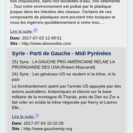
nos chaussures, dans nos bouteilles d'eau, nos vêtements
...Tout notre environnement est pollué par le plastique
jusque dans les intestins des oiseaux. Certains de ces
composants de plastiques sont pourtant très toxiques et
nous les ingérons quotidiennement à notre insu....
Lire la suite
Date:
2017-07-03 12:49:51
Site :
http://www.aboneobio.com
Syrie - Parti de Gauche - Midi Pyrénées
25) Syrie : LA GAUCHE PRO-AMÉRICAINE RELAIE LA
PROPAGANDE DES USA (Robert Mascarell)
24) Syrie : Les généraux US ne veulent ni la trêve, ni la
paix
Le bombardement opéré par l'armée US appuyée par des
avions australiens, britanniques et danois sur la base
militaire de la montagne Al-Tharda, près de Deir ez-Zor a
fait voler en éclats la trêve négociée par Kerry et Lavrov.
Elle...
Lire la suite
Date:
2017-07-04 10:10:28
Site :
http://www.gauchemip.org