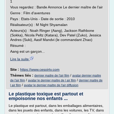
1
Vous regardez : Bande Annonce Le dernier maître de l'air
Genre : Film d'aventures
Pays : Etats-Unis - Date de sortie : 2010
Réalisateur(s) : M Night Shyamalan
Acteurs(s) : Noah Ringer (Aang), Jackson Rathbone
(Sokka), Nicola Peltz (Katara), Dev Patel (Zuko), Jessica
Andres (Suki), Aasif Mandvi (le commandant Zhao)
Résumé :
Aang est un garçon...
Lire la suite
Site :
https://www.cesoirtv.com
Thèmes liés :
/
dernier maitre de l'air film
avatar dernier maitre
/
/
de l'air film
avatar le dernier maitre de l air film
dernier maitre de
/
l air film
avatar le dernier maitre de l'air diffusion
Le plastique toxique est partout et
empoisonne nos enfants ...
Le plastique est partout, dans les emballages alimentaires,
dans les jouets des enfants, dans les voitures, les TV, dans