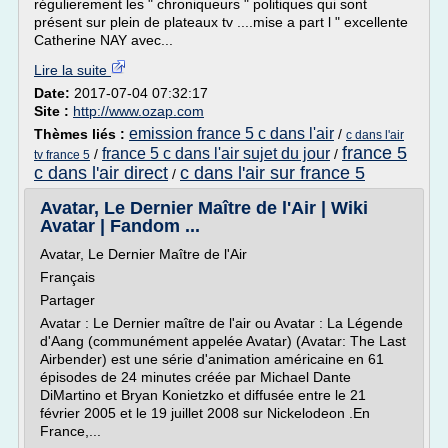
régulierement les " chroniqueurs " politiques qui sont
présent sur plein de plateaux tv ....mise a part l " excellente
Catherine NAY avec...
Lire la suite
Date:
2017-07-04 07:32:17
Site :
http://www.ozap.com
emission france 5 c dans l'air
Thèmes liés :
/
c dans l'air
france 5
france 5 c dans l'air sujet du jour
/
/
tv france 5
c dans l'air direct
c dans l'air sur france 5
/
Avatar, Le Dernier Maître de l'Air | Wiki
Avatar | Fandom ...
Avatar, Le Dernier Maître de l'Air
Français
Partager
Avatar : Le Dernier maître de l'air ou Avatar : La Légende
d'Aang (communément appelée Avatar) (Avatar: The Last
Airbender) est une série d'animation américaine en 61
épisodes de 24 minutes créée par Michael Dante
DiMartino et Bryan Konietzko et diffusée entre le 21
février 2005 et le 19 juillet 2008 sur Nickelodeon .En
France,...