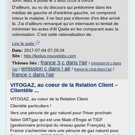
John Silloz a posté le 3 août 2016 à 09h24
D'ailleurs, au vu du discours qui prédomine dans les
médias de gauche et d'extrême-gauche, on comprend
mieux le malaise, il ne faut pas s'étonner d'en être arrivé
là. J'ai d'ailleurs remarqué qu'un internaute ici tentait de
minimiser les actes d'Al Qaida en les comparant avec la
colonisation. C'est cette rationalisation de...
Lire la suite
Date:
2017-07-04 07:29:24
Site :
http://leplus.nouvelobs.com
france 3 c dans l'air
Thèmes liés :
/
emission tv c dans
emission c dans l air
/
/
/
l'air
france tv c'est dans l'air
france c dans l'air
VITOGAZ, au coeur de la Relation Client –
Clientèle ...
VITOGAZ, au coeur de la Relation Client
Clientèle particuliers !
Vers une pénurie de gaz naturel pour l'hiver prochain
Selon GRTgaz qui est une filiale d'Engie et TIGF
(gestionnaire principal du réseau gazier Français), la
France s'achemine vers une pénurie de gaz naturel pour