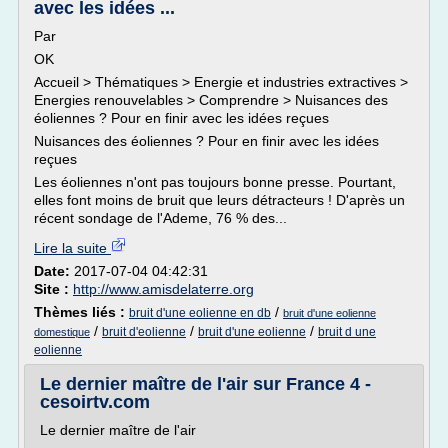
avec les idées ...
Par
OK
Accueil > Thématiques > Energie et industries extractives >
Energies renouvelables > Comprendre > Nuisances des
éoliennes ? Pour en finir avec les idées reçues
Nuisances des éoliennes ? Pour en finir avec les idées
reçues
Les éoliennes n'ont pas toujours bonne presse. Pourtant,
elles font moins de bruit que leurs détracteurs ! D'après un
récent sondage de l'Ademe, 76 % des...
Lire la suite
Date:
2017-07-04 04:42:31
Site :
http://www.amisdelaterre.org
Thèmes liés :
/
bruit d'une eolienne en db
bruit d'une eolienne
/
/
/
bruit d'eolienne
bruit d'une eolienne
bruit d une
domestique
eolienne
Le dernier maître de l'air sur France 4 -
cesoirtv.com
Le dernier maître de l'air