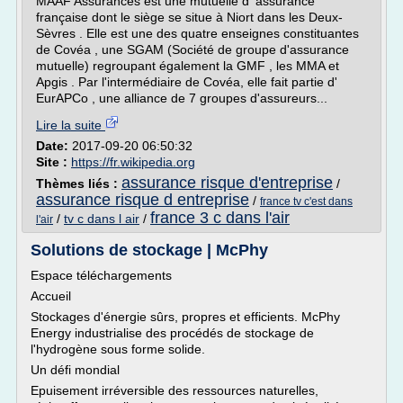
MAAF Assurances est une mutuelle d' assurance
française dont le siège se situe à Niort dans les Deux-
Sèvres . Elle est une des quatre enseignes constituantes
de Covéa , une SGAM (Société de groupe d'assurance
mutuelle) regroupant également la GMF , les MMA et
Apgis . Par l'intermédiaire de Covéa, elle fait partie d'
EurAPCo , une alliance de 7 groupes d'assureurs...
Lire la suite
Date:
2017-09-20 06:50:32
Site :
https://fr.wikipedia.org
assurance risque d'entreprise
Thèmes liés :
/
assurance risque d entreprise
/
france tv c'est dans
france 3 c dans l'air
/
tv c dans l air
/
l'air
Solutions de stockage | McPhy
Espace téléchargements
Accueil
Stockages d'énergie sûrs, propres et efficients. McPhy
Energy industrialise des procédés de stockage de
l'hydrogène sous forme solide.
Un défi mondial
Epuisement irréversible des ressources naturelles,