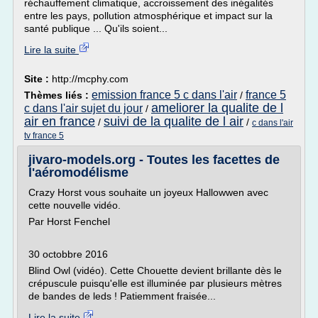
réchauffement climatique, accroissement des inégalités
entre les pays, pollution atmosphérique et impact sur la
santé publique ... Qu'ils soient...
Lire la suite
Site :
http://mcphy.com
emission france 5 c dans l'air
france 5
Thèmes liés :
/
ameliorer la qualite de l
c dans l'air sujet du jour
/
air en france
suivi de la qualite de l air
/
/
c dans l'air
tv france 5
jivaro-models.org - Toutes les facettes de
l'aéromodélisme
Crazy Horst vous souhaite un joyeux Hallowwen avec
cette nouvelle vidéo.
Par Horst Fenchel
30 octobbre 2016
Blind Owl (vidéo). Cette Chouette devient brillante dès le
crépuscule puisqu'elle est illuminée par plusieurs mètres
de bandes de leds ! Patiemment fraisée...
Lire la suite