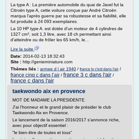
La type A : La première automobile du quai de Javel fut la
Citroën type A, cette voiture conçue par André Citroën
marqua l'après guerre par sa robustesse et sa fiabilité, elle
fut produite à 24 093 exemplaires.
La 10 HP type A. est dotée d'un moteur de 4 cylindres de
1327 cm³, soit 1,3 litre, avec 18 ch permettant ainsi
d'atteindre ou de frôler les 65 km/h, le...
Lire la suite
Date:
2014-02-13 18:32:43
Site :
http://genieminiature.com
Thèmes liés :
armee d l air 1940
/
/
france tv c'est dans l'air
france 3 c dans l'air
france cinq c dans l'air
/
/
france c dans l'air
taekwondo aix en provence
MOT DE MADAME LA PRESIDENTE.
J'ai l'honneur et le grand plaisir de présider le club
Taekwondo Aix en Provence.
Le lancement de la saison 2016/2017 s'annonce riche,
avec pour objectif essentiel :
"le bien-être de toutes et tous"