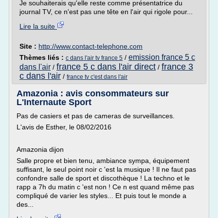
Je souhaiterais qu'elle reste comme présentatrice du
journal TV, ce n'est pas une tête en l'air qui rigole pour...
Lire la suite
Site :
http://www.contact-telephone.com
emission france 5 c
Thèmes liés :
/
c dans l'air tv france 5
france 5 c dans l'air direct
france 3
dans l'air
/
/
c dans l'air
/
france tv c'est dans l'air
Amazonia : avis consommateurs sur
L'Internaute Sport
Pas de casiers et pas de cameras de surveillances.
L'avis de Esther, le 08/02/2016
Amazonia dijon
Salle propre et bien tenu, ambiance sympa, équipement
suffisant, le seul point noir c 'est la musique ! Il ne faut pas
confondre salle de sport et discothèque ! La techno et le
rapp a 7h du matin c 'est non ! Ce n est quand même pas
compliqué de varier les styles... Et puis tout le monde a
des...