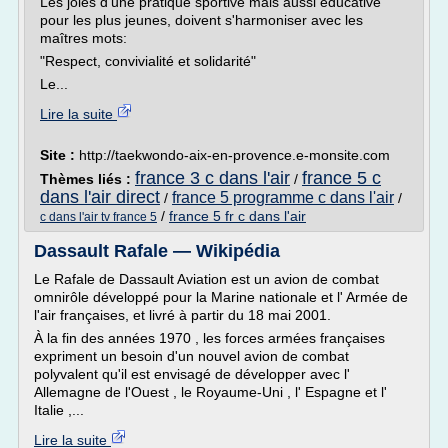
Les joies d'une pratique sportive mais aussi éducative
pour les plus jeunes, doivent s'harmoniser avec les
maîtres mots:
"Respect, convivialité et solidarité"
Le...
Lire la suite
Site :
http://taekwondo-aix-en-provence.e-monsite.com
france 3 c dans l'air
france 5 c
Thèmes liés :
/
dans l'air direct
france 5 programme c dans l'air
/
/
/
france 5 fr c dans l'air
c dans l'air tv france 5
Dassault Rafale — Wikipédia
Le Rafale de Dassault Aviation est un avion de combat
omnirôle développé pour la Marine nationale et l' Armée de
l'air françaises, et livré à partir du 18 mai 2001.
À la fin des années 1970 , les forces armées françaises
expriment un besoin d'un nouvel avion de combat
polyvalent qu'il est envisagé de développer avec l'
Allemagne de l'Ouest , le Royaume-Uni , l' Espagne et l'
Italie ,...
Lire la suite