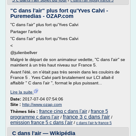
/
c dans l'air replay france 5
"C dans l'air" plus fort qu'Yves Calvi -
Puremedias - OZAP.com
"C dans l'air" plus fort qu'Yves Calvi
Partager l'article
"C dans l'air" plus fort qu'Yves Calvi
<
@julienbellver
Malgré le départ de son animateur vedette, "C dans l'air" se
maintient à un très haut niveau sur France 5.
Avant l'été, on n'était pas très serein dans les couloirs de
France 5 . Yves Calvi parti brutalement sur LCI allait-il
affaiblir " C dans l'air ", format le plus puissant...
Lire la suite
Date:
2017-07-04 07:54:06
Site :
http://www.ozap.com
france cinq c dans l'air
france 5
Thèmes liés :
/
france 3 c dans l'air
programme c dans l'air
/
/
emission france 5 c dans l'air
/
c dans l'air tv france 5
C dans l'air — Wikipédia