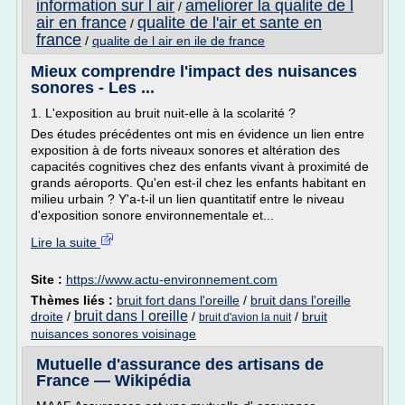
information sur l air
ameliorer la qualite de l
/
air en france
qualite de l'air et sante en
/
france
/
qualite de l air en ile de france
Mieux comprendre l'impact des nuisances
sonores - Les ...
1. L'exposition au bruit nuit-elle à la scolarité ?
Des études précédentes ont mis en évidence un lien entre
exposition à de forts niveaux sonores et altération des
capacités cognitives chez des enfants vivant à proximité de
grands aéroports. Qu'en est-il chez les enfants habitant en
milieu urbain ? Y'a-t-il un lien quantitatif entre le niveau
d'exposition sonore environnementale et...
Lire la suite
Site :
https://www.actu-environnement.com
Thèmes liés :
bruit fort dans l'oreille
/
bruit dans l'oreille
bruit dans l oreille
droite
/
/
/
bruit
bruit d'avion la nuit
nuisances sonores voisinage
Mutuelle d'assurance des artisans de
France — Wikipédia