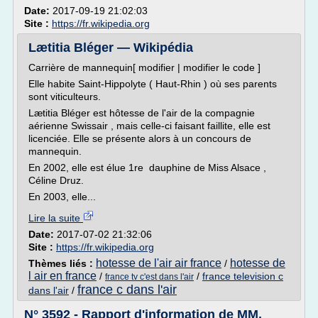
Date:
2017-09-19 21:02:03
Site :
https://fr.wikipedia.org
Lætitia Bléger — Wikipédia
Carrière de mannequin[ modifier | modifier le code ]
Elle habite Saint-Hippolyte ( Haut-Rhin ) où ses parents
sont viticulteurs.
Lætitia Bléger est hôtesse de l'air de la compagnie
aérienne Swissair , mais celle-ci faisant faillite, elle est
licenciée. Elle se présente alors à un concours de
mannequin.
En 2002, elle est élue 1re dauphine de Miss Alsace ,
Céline Druz.
En 2003, elle...
Lire la suite
Date:
2017-07-02 21:32:06
Site :
https://fr.wikipedia.org
hotesse de l'air air france
hotesse de
Thèmes liés :
/
l air en france
/
/
france television c
france tv c'est dans l'air
france c dans l'air
dans l'air
/
N° 3592 - Rapport d'information de MM.