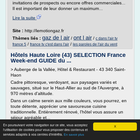
invitations de prospects ou encore offres commerciales...
Il est important de leur donner un maximum...
Lire la suite
Site :
http://lemotiongaz.fr
gaz de l air
ont l air
Thèmes liés :
/
/
c dans l'air tv
/
/
france 5
france tv c'est dans l'air
les paroles de l'air du vent
Hôtels Haute Loire (43) SELECTION France
Week-end GUIDE du ...
> Auberge de la Vallée, Hôtel & Restaurant - 43 340 Saint-
Haon
Cadre pittoresque, verdoyant, aux paysages variés et
sauvages, situé sur le Haut-Allier au sud de l'Auvergne, à
970 mètres d'altitude.
Dans un calme serein aux mille couleurs, vous pourrez, en
toute détente, apprécier une savoureuse cuisine
traditionnelle. Entièrement rénové, l'hôtel vous assure un
séjour agréable et...
En poursuivant votre navigation sur ce site, vous acceptez
Lire la suite
X
l'utilisation de cookies pour vous proposer des contenus et
services adaptés à vos centres d'intérêts.
En savoir plus
Site :
http://www.franceweek-end.com