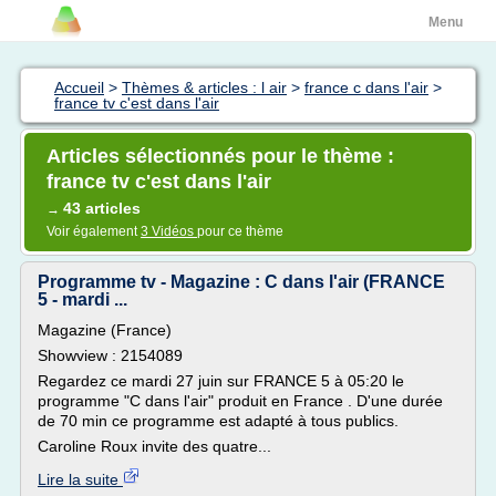
Menu
Accueil
>
Thèmes & articles : l air
>
france c dans l'air
>
france tv c'est dans l'air
Articles sélectionnés pour le thème :
france tv c'est dans l'air
43 articles
→
Voir également
3 Vidéos
pour ce thème
Programme tv - Magazine : C dans l'air (FRANCE
5 - mardi ...
Magazine (France)
Showview : 2154089
Regardez ce mardi 27 juin sur FRANCE 5 à 05:20 le
programme "C dans l'air" produit en France . D'une durée
de 70 min ce programme est adapté à tous publics.
Caroline Roux invite des quatre...
Lire la suite