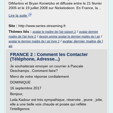
DiMartino et Bryan Konietzko et diffusée entre le 21 février
2005 et le 19 juillet 2008 sur Nickelodeon. En France, la...
Lire la suite
Site :
http://www.series-streaming.fr
Thèmes liés :
/
avatar le maitre de l'air saison 2
avatar dernier
/
/
maitre de l'air livre 2
dessin anime avatar le dernier maitre de l air
/
avatar dernier maitre de l
avatar le dernier maitre de l air livre 2
air
FRANCE 2 : Comment les Contacter
(Téléphone, Adresse...)
Je souhaiterais envoyer un courrier à Pascale
Deschamps...Comment faire?
Merci de votre réponse cordialement
DOMINIQUE
16 septembre 2017
Bonjour,
Leila Kadour est très sympathique, réservée , jeune , jolie,
elle a une belle voix chaude et posée qui reflète
l'intelligence.