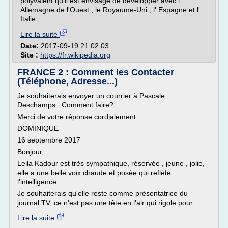
polyvalent qu'il est envisagé de développer avec l'
Allemagne de l'Ouest , le Royaume-Uni , l' Espagne et l'
Italie ,...
Lire la suite
Date:
2017-09-19 21:02:03
Site :
https://fr.wikipedia.org
FRANCE 2 : Comment les Contacter
(Téléphone, Adresse...)
Je souhaiterais envoyer un courrier à Pascale
Deschamps...Comment faire?
Merci de votre réponse cordialement
DOMINIQUE
16 septembre 2017
Bonjour,
Leila Kadour est très sympathique, réservée , jeune , jolie,
elle a une belle voix chaude et posée qui reflète
l'intelligence.
Je souhaiterais qu'elle reste comme présentatrice du
journal TV, ce n'est pas une tête en l'air qui rigole pour...
Lire la suite