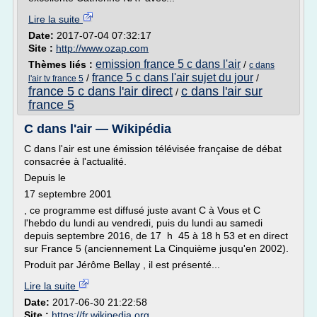
Lire la suite
Date:
2017-07-04 07:32:17
Site :
http://www.ozap.com
emission france 5 c dans l'air
Thèmes liés :
/
c dans
france 5 c dans l'air sujet du jour
/
/
l'air tv france 5
france 5 c dans l'air direct
c dans l'air sur
/
france 5
C dans l'air — Wikipédia
C dans l'air est une émission télévisée française de débat
consacrée à l'actualité.
Depuis le
17 septembre 2001
, ce programme est diffusé juste avant C à Vous et C
l'hebdo du lundi au vendredi, puis du lundi au samedi
depuis septembre 2016, de 17 h 45 à 18 h 53 et en direct
sur France 5 (anciennement La Cinquième jusqu'en 2002).
Produit par Jérôme Bellay , il est présenté...
Lire la suite
Date:
2017-06-30 21:22:58
Site :
https://fr.wikipedia.org