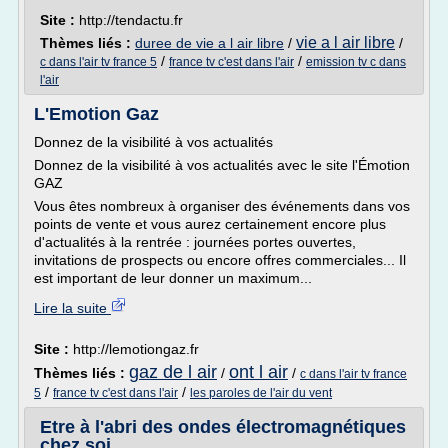
Site :
http://tendactu.fr
vie a l air libre
Thèmes liés :
duree de vie a l air libre
/
/
/
/
c dans l'air tv france 5
france tv c'est dans l'air
emission tv c dans
l'air
L'Emotion Gaz
Donnez de la visibilité à vos actualités
Donnez de la visibilité à vos actualités avec le site l'Émotion
GAZ
Vous êtes nombreux à organiser des événements dans vos
points de vente et vous aurez certainement encore plus
d'actualités à la rentrée : journées portes ouvertes,
invitations de prospects ou encore offres commerciales... Il
est important de leur donner un maximum...
Lire la suite
Site :
http://lemotiongaz.fr
gaz de l air
ont l air
Thèmes liés :
/
/
c dans l'air tv france
/
/
5
france tv c'est dans l'air
les paroles de l'air du vent
Etre à l'abri des ondes électromagnétiques
chez soi ...