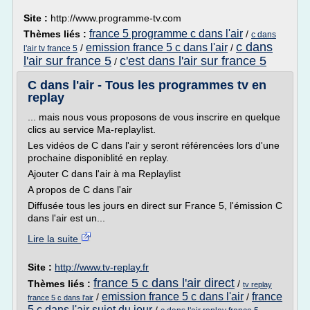
Site :
http://www.programme-tv.com
france 5 programme c dans l'air
Thèmes liés :
/
c dans
c dans
emission france 5 c dans l'air
/
/
l'air tv france 5
l'air sur france 5
c'est dans l'air sur france 5
/
C dans l'air - Tous les programmes tv en
replay
... mais nous vous proposons de vous inscrire en quelque
clics au service Ma-replaylist.
Les vidéos de C dans l'air y seront référencées lors d'une
prochaine disponiblité en replay.
Ajouter C dans l'air à ma Replaylist
A propos de C dans l'air
Diffusée tous les jours en direct sur France 5, l'émission C
dans l'air est un...
Lire la suite
Site :
http://www.tv-replay.fr
france 5 c dans l'air direct
Thèmes liés :
/
tv replay
emission france 5 c dans l'air
france
/
/
france 5 c dans l'air
5 c dans l'air sujet du jour