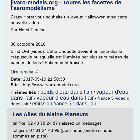
jivaro-models.org - Toutes les facettes de
l'aéromodélisme
Crazy Horst vous souhaite un joyeux Hallowwen avec cette
nouvelle vidéo.
Par Horst Fenchel
30 octobbre 2016
Blind Owl (vidéo). Cette Chouette devient brillante dès le
crépuscule puisqu'elle est illuminée par plusieurs mètres de
bandes de leds ! Patiemment fraisée...
Lire la suite
Date:
2017-09-19 21:50:39
Site :
http://www.jivaro-models.org
poids d'eau dans l'air
vapeur d'eau
Thèmes liés :
/
dans l'air
vapeur d eau dans l air
/
/
france 5 video c
emission france 5 c dans l'air
dans l'air
/
Les Ailes du Maine Planeurs
tél fixe: 02 43 78 24 87 (laissez un message)
tél gsm: 07 81 24 43 99 (pour nous joindre si nous
sommes en piste)