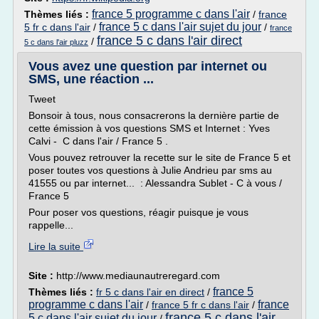
france 5 programme c dans l'air
Thèmes liés :
/
france
france 5 c dans l'air sujet du jour
5 fr c dans l'air
/
/
france
france 5 c dans l'air direct
/
5 c dans l'air pluzz
Vous avez une question par internet ou
SMS, une réaction ...
Tweet
Bonsoir à tous, nous consacrerons la dernière partie de
cette émission à vos questions SMS et Internet : Yves
Calvi - C dans l'air / France 5 .
Vous pouvez retrouver la recette sur le site de France 5 et
poser toutes vos questions à Julie Andrieu par sms au
41555 ou par internet... : Alessandra Sublet - C à vous /
France 5
Pour poser vos questions, réagir puisque je vous
rappelle...
Lire la suite
Site :
http://www.mediaunautreregard.com
france 5
Thèmes liés :
fr 5 c dans l'air en direct
/
programme c dans l'air
france
/
france 5 fr c dans l'air
/
france 5 c dans l'air
5 c dans l'air sujet du jour
/