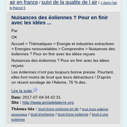
air en france
suivi de la qualite de l air
/
/
c dans l'air
tv france 5
Nuisances des éoliennes ? Pour en finir
avec les idées ...
Par
OK
Accueil > Thématiques > Energie et industries extractives
> Energies renouvelables > Comprendre > Nuisances des
éoliennes ? Pour en finir avec les idées reçues
Nuisances des éoliennes ? Pour en finir avec les idées
reçues
Les éoliennes n'ont pas toujours bonne presse. Pourtant,
elles font moins de bruit que leurs détracteurs ! D'après
un récent sondage de l'Ademe, 76 % des...
Lire la suite
Date:
2017-07-04 04:42:31
Site :
http://www.amisdelaterre.org
Thèmes liés :
/
bruit d'une eolienne en db
bruit d'une eolienne
/
/
/
bruit d'eolienne
bruit d'une eolienne
bruit d une
domestique
eolienne