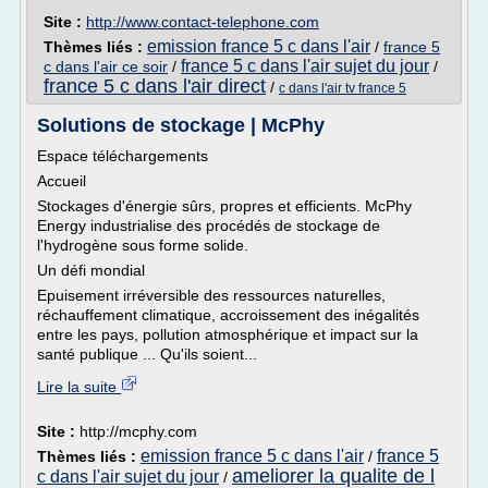
Site :
http://www.contact-telephone.com
emission france 5 c dans l'air
Thèmes liés :
/
france 5
france 5 c dans l'air sujet du jour
c dans l'air ce soir
/
/
france 5 c dans l'air direct
/
c dans l'air tv france 5
Solutions de stockage | McPhy
Espace téléchargements
Accueil
Stockages d'énergie sûrs, propres et efficients. McPhy
Energy industrialise des procédés de stockage de
l'hydrogène sous forme solide.
Un défi mondial
Epuisement irréversible des ressources naturelles,
réchauffement climatique, accroissement des inégalités
entre les pays, pollution atmosphérique et impact sur la
santé publique ... Qu'ils soient...
Lire la suite
Site :
http://mcphy.com
emission france 5 c dans l'air
france 5
Thèmes liés :
/
ameliorer la qualite de l
c dans l'air sujet du jour
/