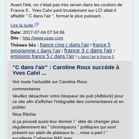
Avant l'été, on n'était pas très serein dans les couloirs de
France 5 . Yves Calvi parti brutalement sur LCI allait-il
affaiblir " C dans l'air ", format le plus puissant...
Lire la suite
Date:
2017-07-04 07:54:06
Site :
http://www.ozap.com
france cinq c dans l'air
france 5
Thèmes liés :
/
france 3 c dans l'air
programme c dans l'air
/
/
emission france 5 c dans l'air
/
c dans l'air tv france 5
"C dans l'air" : Caroline Roux succède à
Yves Calvi ...
Voir toute l'actualité sur Caroline Roux
commentaires
Veuillez désactiver votre bloqueur de pub (Adblock) pour
ce site afin d'afficher l'intégralité des commentaires et en
publier.
Nina Ritchie
si ça pouvait aussi leur donner l ' idée de changer plus
régulierement les " chroniqueurs " politiques qui sont
présent sur plein de plateaux tv ....mise a part l "
excellente Catherine NAY avec...