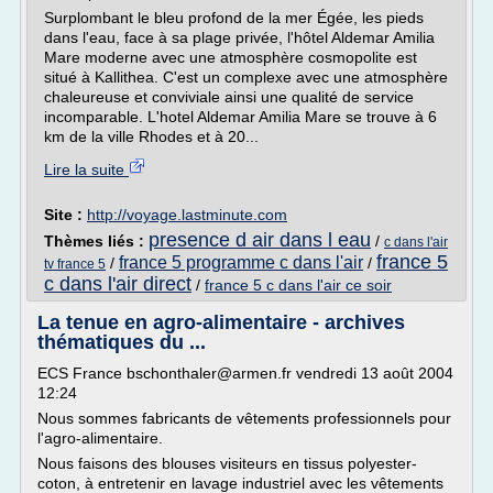
Surplombant le bleu profond de la mer Égée, les pieds
dans l'eau, face à sa plage privée, l'hôtel Aldemar Amilia
Mare moderne avec une atmosphère cosmopolite est
situé à Kallithea. C'est un complexe avec une atmosphère
chaleureuse et conviviale ainsi une qualité de service
incomparable. L'hotel Aldemar Amilia Mare se trouve à 6
km de la ville Rhodes et à 20...
Lire la suite
Site :
http://voyage.lastminute.com
presence d air dans l eau
Thèmes liés :
/
c dans l'air
france 5
france 5 programme c dans l'air
/
/
tv france 5
c dans l'air direct
/
france 5 c dans l'air ce soir
La tenue en agro-alimentaire - archives
thématiques du ...
ECS France bschonthaler@armen.fr vendredi 13 août 2004
12:24
Nous sommes fabricants de vêtements professionnels pour
l'agro-alimentaire.
Nous faisons des blouses visiteurs en tissus polyester-
coton, à entretenir en lavage industriel avec les vêtements