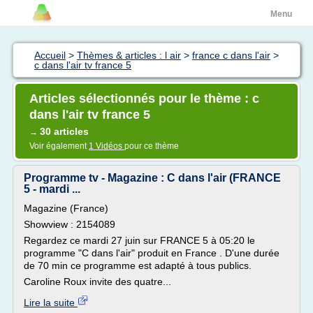
Menu
Accueil
>
Thèmes & articles : l air
>
france c dans l'air
>
c dans l'air tv france 5
Articles sélectionnés pour le thème : c
dans l'air tv france 5
30 articles
→
Voir également
1 Vidéos
pour ce thème
Programme tv - Magazine : C dans l'air (FRANCE
5 - mardi ...
Magazine (France)
Showview : 2154089
Regardez ce mardi 27 juin sur FRANCE 5 à 05:20 le
programme "C dans l'air" produit en France . D'une durée
de 70 min ce programme est adapté à tous publics.
Caroline Roux invite des quatre...
Lire la suite