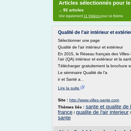
Articles sélectionnés pour le 
92 articles
→
Voir également
11 Vidéos
pour ce thème
Qualité de l'air intérieur et extéri
Sélectionner une page
Qualité de l'air intérieur et extérieur
En 2015, le Réseau français des Villes-
l'air (QA) intérieur et extérieur et la san
Télécharger gratuitement la brochure sur 
Le séminaire Qualité de l'a
ir et Santé a...
Lire la suite
Site :
http://www.villes-sante.com
sante et qualite de l
Thèmes liés :
france
qualite de l'air interieur
/
sante