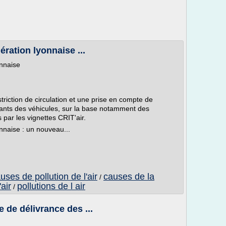
mération lyonnaise ...
onnaise
riction de circulation et une prise en compte de
ants des véhicules, sur la base notamment des
és par les vignettes CRIT'air.
onnaise : un nouveau...
uses de pollution de l'air
causes de la
/
'air
pollutions de l air
/
e de délivrance des ...