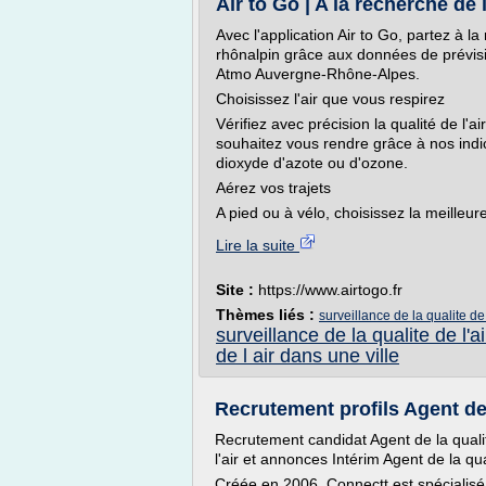
Air to Go | A la recherche de l
Avec l'application Air to Go, partez à la 
rhônalpin grâce aux données de prévisi
Atmo Auvergne-Rhône-Alpes.
Choisissez l'air que vous respirez
Vérifiez avec précision la qualité de l'a
souhaitez vous rendre grâce à nos indic
dioxyde d'azote ou d'ozone.
Aérez vos trajets
A pied ou à vélo, choisissez la meilleure 
Lire la suite
Site :
https://www.airtogo.fr
Thèmes liés :
surveillance de la qualite de
surveillance de la qualite de l'ai
de l air dans une ville
Recrutement profils Agent de la
Recrutement candidat Agent de la qualit
l'air et annonces Intérim Agent de la qual
Créée en 2006, Connectt est spécialisé