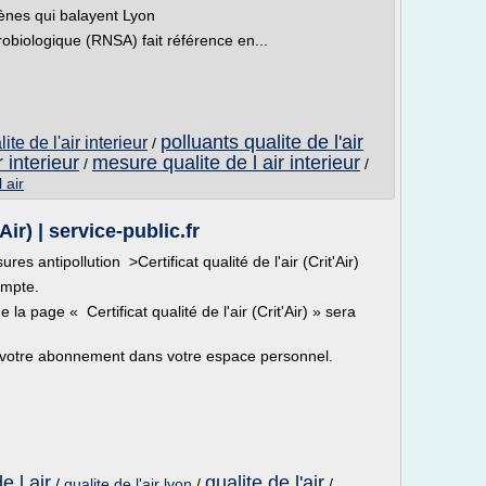
gènes qui balayent Lyon
obiologique (RNSA) fait référence en...
polluants qualite de l'air
ite de l'air interieur
/
 interieur
mesure qualite de l air interieur
/
/
 air
'Air) | service-public.fr
es antipollution >Certificat qualité de l'air (Crit'Air)
ompte.
 la page « Certificat qualité de l'air (Crit'Air) » sera
votre abonnement dans votre espace personnel.
e l air
qualite de l'air
/
qualite de l'air lyon
/
/