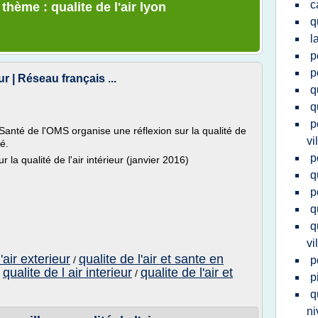
c
thème : qualite de l'air lyon
q
l
p
p
eur | Réseau français ...
q
q
p
Santé de l'OMS organise une réflexion sur la qualité de
vi
té.
p
la qualité de l'air intérieur (janvier 2016)
q
p
q
q
vi
'air exterieur
qualite de l'air et sante en
/
p
qualite de l air interieur
qualite de l'air et
/
/
p
q
ni