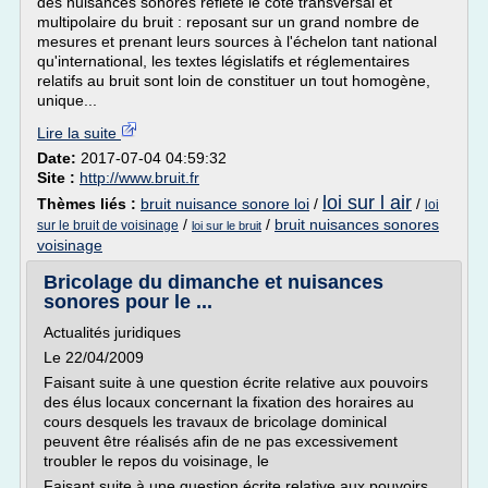
des nuisances sonores reflète le côté transversal et
multipolaire du bruit : reposant sur un grand nombre de
mesures et prenant leurs sources à l'échelon tant national
qu'international, les textes législatifs et réglementaires
relatifs au bruit sont loin de constituer un tout homogène,
unique...
Lire la suite
Date:
2017-07-04 04:59:32
Site :
http://www.bruit.fr
loi sur l air
Thèmes liés :
bruit nuisance sonore loi
/
/
loi
/
/
bruit nuisances sonores
sur le bruit de voisinage
loi sur le bruit
voisinage
Bricolage du dimanche et nuisances
sonores pour le ...
Actualités juridiques
Le 22/04/2009
Faisant suite à une question écrite relative aux pouvoirs
des élus locaux concernant la fixation des horaires au
cours desquels les travaux de bricolage dominical
peuvent être réalisés afin de ne pas excessivement
troubler le repos du voisinage, le
Faisant suite à une question écrite relative aux pouvoirs