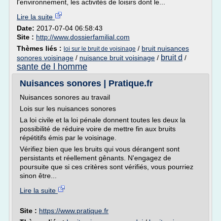
l'environnement, les activités de loisirs dont le...
Lire la suite
Date:
2017-07-04 06:58:43
Site :
http://www.dossierfamilial.com
Thèmes liés :
/
bruit nuisances
loi sur le bruit de voisinage
bruit d
sonores voisinage
/
nuisance bruit voisinage
/
/
sante de l homme
Nuisances sonores | Pratique.fr
Nuisances sonores au travail
Lois sur les nuisances sonores
La loi civile et la loi pénale donnent toutes les deux la
possibilité de réduire voire de mettre fin aux bruits
répétitifs émis par le voisinage.
Vérifiez bien que les bruits qui vous dérangent sont
persistants et réellement gênants. N'engagez de
poursuite que si ces critères sont vérifiés, vous pourriez
sinon être...
Lire la suite
Site :
https://www.pratique.fr