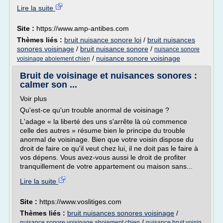
Lire la suite
Site :
https://www.amp-antibes.com
Thèmes liés :
bruit nuisance sonore loi
/
bruit nuisances
sonores voisinage
/
bruit nuisance sonore
/
nuisance sonore
/
nuisance sonore voisinage
voisinage aboiement chien
Bruit de voisinage et nuisances sonores :
calmer son ...
Voir plus
Qu'est-ce qu'un trouble anormal de voisinage ?
L'adage « la liberté des uns s'arrête là où commence
celle des autres » résume bien le principe du trouble
anormal de voisinage. Bien que votre voisin dispose du
droit de faire ce qu'il veut chez lui, il ne doit pas le faire à
vos dépens. Vous avez-vous aussi le droit de profiter
tranquillement de votre appartement ou maison sans...
Lire la suite
Site :
https://www.voslitiges.com
Thèmes liés :
bruit nuisances sonores voisinage
/
/
nuisance sonore voisinage aboiement chien
nuisance bruit voisin