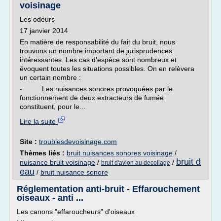
voisinage
Les odeurs
17 janvier 2014
En matière de responsabilité du fait du bruit, nous
trouvons un nombre important de jurisprudences
intéressantes. Les cas d'espèce sont nombreux et
évoquent toutes les situations possibles. On en relèvera
un certain nombre :
- Les nuisances sonores provoquées par le
fonctionnement de deux extracteurs de fumée
constituent, pour le...
Lire la suite
Site :
troublesdevoisinage.com
Thèmes liés :
bruit nuisances sonores voisinage
/
bruit d
nuisance bruit voisinage
/
/
bruit d'avion au decollage
eau
/
bruit nuisance sonore
Réglementation anti-bruit - Effarouchement
oiseaux - anti ...
Les canons "effaroucheurs" d'oiseaux