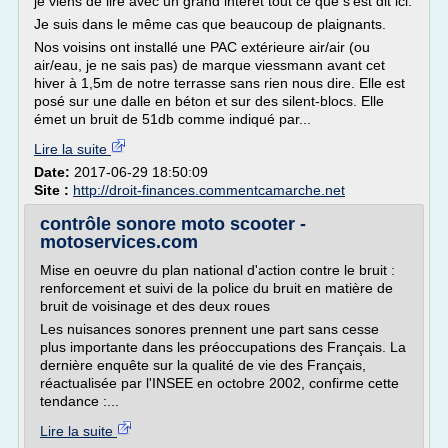
je viens de lire avec un grand intérêt tout ce que s'est dit ici.
Je suis dans le même cas que beaucoup de plaignants.
Nos voisins ont installé une PAC extérieure air/air (ou
air/eau, je ne sais pas) de marque viessmann avant cet
hiver à 1,5m de notre terrasse sans rien nous dire. Elle est
posé sur une dalle en béton et sur des silent-blocs. Elle
émet un bruit de 51db comme indiqué par...
Lire la suite
Date:
2017-06-29 18:50:09
Site :
http://droit-finances.commentcamarche.net
contrôle sonore moto scooter -
motoservices.com
Mise en oeuvre du plan national d'action contre le bruit :
renforcement et suivi de la police du bruit en matière de
bruit de voisinage et des deux roues
Les nuisances sonores prennent une part sans cesse
plus importante dans les préoccupations des Français. La
dernière enquête sur la qualité de vie des Français,
réactualisée par l'INSEE en octobre 2002, confirme cette
tendance :...
Lire la suite