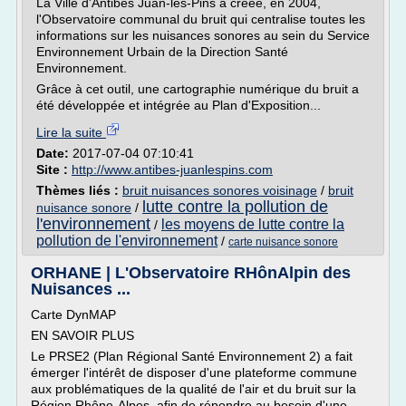
La Ville d'Antibes Juan-les-Pins a créée, en 2004,
l'Observatoire communal du bruit qui centralise toutes les
informations sur les nuisances sonores au sein du Service
Environnement Urbain de la Direction Santé
Environnement.
Grâce à cet outil, une cartographie numérique du bruit a
été développée et intégrée au Plan d'Exposition...
Lire la suite
Date:
2017-07-04 07:10:41
Site :
http://www.antibes-juanlespins.com
Thèmes liés :
bruit nuisances sonores voisinage
/
bruit
lutte contre la pollution de
nuisance sonore
/
l'environnement
les moyens de lutte contre la
/
pollution de l'environnement
/
carte nuisance sonore
ORHANE | L'Observatoire RHônAlpin des
Nuisances ...
Carte DynMAP
EN SAVOIR PLUS
Le PRSE2 (Plan Régional Santé Environnement 2) a fait
émerger l'intérêt de disposer d'une plateforme commune
aux problématiques de la qualité de l'air et du bruit sur la
Région Rhône-Alpes, afin de répondre au besoin d'une