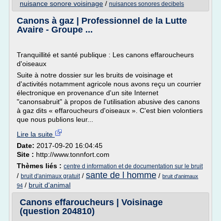
nuisance sonore voisinage
/
nuisances sonores decibels
Canons à gaz | Professionnel de la Lutte
Avaire - Groupe ...
Tranquillité et santé publique : Les canons effaroucheurs
d'oiseaux
Suite à notre dossier sur les bruits de voisinage et
d'activités notamment agricole nous avons reçu un courrier
électronique en provenance d'un site Internet
"canonsabruit" à propos de l'utilisation abusive des canons
à gaz dits « effaroucheurs d'oiseaux ». C'est bien volontiers
que nous publions leur...
Lire la suite
Date:
2017-09-20 16:04:45
Site :
http://www.tonnfort.com
Thèmes liés :
centre d information et de documentation sur le bruit
sante de l homme
/
/
/
bruit d'animaux gratuit
bruit d'animaux
/
bruit d'animal
94
Canons effaroucheurs | Voisinage
(question 204810)