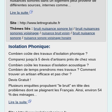
nuisances sonores dans un logement peut provenir de
différentes sources, internes comme...
Lire la suite
Site :
http://www.lettregratuite.fr
Thèmes liés :
bruit nuisance sonore loi
/
bruit nuisances
sonores voisinage
/
/
bruit nuisance
nuisance bruit voisin
sonore
/
nuisance sonore voisinage horaire
Isolation Phonique:
Combien coûte des travaux d'isolation phonique ?
Comparez jusqu'à 5 devis d'artisans prés de chez vous
Combien coûte les travaux d'isolation acoustique ?
Combien de temps prendrons mes travaux ? Comment
trouver un artisan efficace et pas cher ?
Devis Gratuit !
Plusieurs enquêtes propulsent "le bruit" en tête des
problèmes dont se plaignent les Français. Ainsi, environ 54
% des ménages...
Lire la suite