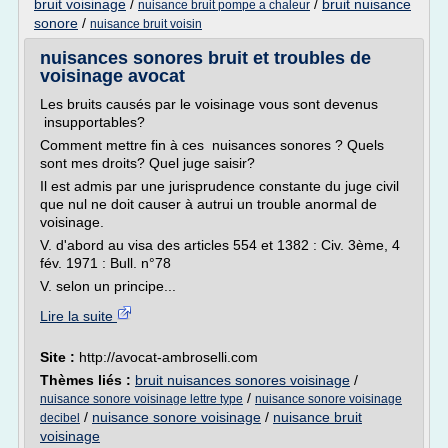
bruit voisinage
/
/
bruit nuisance
nuisance bruit pompe a chaleur
sonore
/
nuisance bruit voisin
nuisances sonores bruit et troubles de
voisinage avocat
Les bruits causés par le voisinage vous sont devenus
insupportables?
Comment mettre fin à ces nuisances sonores ? Quels
sont mes droits? Quel juge saisir?
Il est admis par une jurisprudence constante du juge civil
que nul ne doit causer à autrui un trouble anormal de
voisinage.
V. d'abord au visa des articles 554 et 1382 : Civ. 3ème, 4
fév. 1971 : Bull. n°78
V. selon un principe...
Lire la suite
Site :
http://avocat-ambroselli.com
Thèmes liés :
bruit nuisances sonores voisinage
/
/
nuisance sonore voisinage lettre type
nuisance sonore voisinage
/
nuisance sonore voisinage
/
nuisance bruit
decibel
voisinage