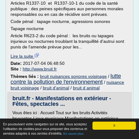
Articles R1337-10 et R1337-10-1 du code de la santé
publique : des peines spécifiques aux personnes morales
responsables ou en cas de récidive sont prévues.
Code pénal : tapage nocturne, agressions sonores
Tapage nocturne
Article R623-2 du code pénal : les bruits ou tapages
injurieux ou nocturnes troublant la tranquillité d'autrui sont
punis de l'amende prévue pour les...
Lire la suite
Date:
2017-07-04 06:48:50
Site :
http://www.bruit.fr
lutte
Thèmes liés :
bruit nuisances sonores voisinage
/
contre la pollution de l'environnement
/
nuisance
bruit voisinage
/
bruit d'animal
/
bruit d animal
bruit.fr - Manifestations en extérieur -
Fêtes, spectacles ...
Vous êtes ici : Accueil Tout sur les bruits Activités
bruyantes Lieux musicaux Manifestations en extérieur
Fêtes, spectacles et manifestations sur la voie publique :
En poursuivant votre navigation sur ce site, vous acceptez
X
l'utilisation de cookies pour vous proposer des contenus et
pouvoirs de police du maire
services adaptés à vos centres d'intérêts.
En savoir plus
Fêtes, spectacles et manifestations sur la voie publique :