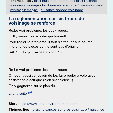
Thèmes liés :
bruit nuisance sonore loi
/
bruit nuisances
sonores voisinage
/
bruit nuisance sonore
/
nuisance sonore
/
nuisance sonore voisinage
voisinage lettre type
La réglementation sur les bruits de
voisinage se renforce
Re:Le vrai problème: les deux-roues.
OUI , marre des scooter qui hurlent!
Pour régler le problème, il faut s'attaquer à la source :
interdire les pièces qui ne sont pas d'origine.
SALZE | 12 janvier 2007 à 23h40
Re:Le vrai problème: les deux-roues.
On peut aussi concevoir de les faire rouler à vélo avec
assistance électrique (bien silencieuse..).
On y gagnerait sur le plan du...
Lire la suite
Site :
https://www.actu-environnement.com
Thèmes liés :
bruit nuisances sonores voisinage
/
nuisance