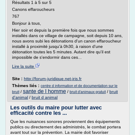
Résultats 1 à 5 sur 5
Canons effaroucheurs
767
Bonjour à tous,
Hier soir et depuis la première fois que nous sommes
installés dans ce village de campagne, soit depuis 10 ans,
nous avons subi les détonations d'un canon effaroucheur
installé à proximité jusqu'à 0h30, à raison d'une
détonation toutes les 5 minutes. Autant dire qu'il est
impossible de s'endormir dans ces...
Lire la suite
Site :
http://forum-juridique.net-iris.fr
Thèmes liés :
centre d information et de documentation sur le
sante de l homme
/
/
/
bruit
bruit
bruit d'animaux gratuit
d'animal
/
bruit d animal
Les outils du maire pour lutter avec
efficacité contre les ...
Que les nuisances sonores proviennent des équipements
publics ou directement des administrés, le combat portera
avant tout sur la prévention. La mairie doit favoriser