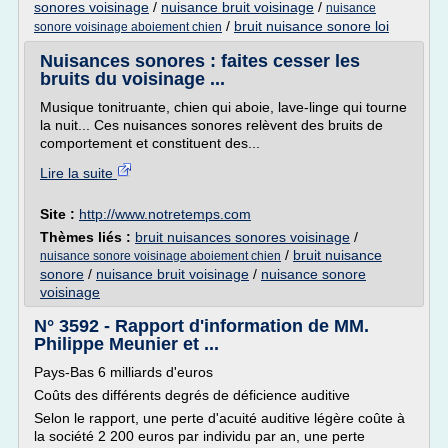
sonores voisinage
/
nuisance bruit voisinage
/
nuisance
/
bruit nuisance sonore loi
sonore voisinage aboiement chien
Nuisances sonores : faites cesser les
bruits du voisinage ...
Musique tonitruante, chien qui aboie, lave-linge qui tourne
la nuit... Ces nuisances sonores relèvent des bruits de
comportement et constituent des...
Lire la suite
Site :
http://www.notretemps.com
Thèmes liés :
bruit nuisances sonores voisinage
/
/
bruit nuisance
nuisance sonore voisinage aboiement chien
sonore
/
nuisance bruit voisinage
/
nuisance sonore
voisinage
N° 3592 - Rapport d'information de MM.
Philippe Meunier et ...
Pays-Bas 6 milliards d'euros
Coûts des différents degrés de déficience auditive
Selon le rapport, une perte d'acuité auditive légère coûte à
la société 2 200 euros par individu par an, une perte