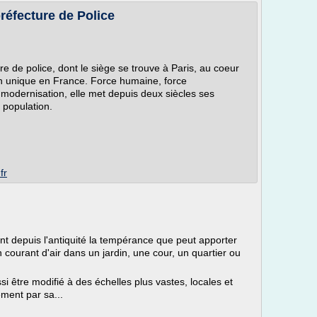
préfecture de Police
re de police, dont le siège se trouve à Paris, au coeur
tion unique en France. Force humaine, force
e modernisation, elle met depuis deux siècles ses
 population.
fr
nt depuis l'antiquité la tempérance que peut apporter
n courant d'air dans un jardin, une cour, un quartier ou
i être modifié à des échelles plus vastes, locales et
ement par sa...