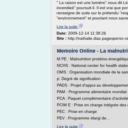
" La raison est une lumière" nous dit Lé
incendieé" poursuit-il. Il est vrai que 
renseigne de suite sur le prétendu "re
"environnement" et pourtant nous savo
Lire la suite
Date:
2009-12-14 11:38:26
Site :
http://nathalie.diaz.pagesperso-o
Memoire Online - La malnutrit
M PE : Malnutrition protéino-énergétiq
NCHS : National center for health statis
OMS : Organisation mondiale de la san
p: Degré de signification
PADS : Projet d'appui au développemen
PAM : Programme alimentaire mondial
PCA : Paquet complémentaire d'activit
PCIM E : Prise en charge intégrée des 
PEC : Prise en charge
PEV : Programme élargi de...
Lire la suite