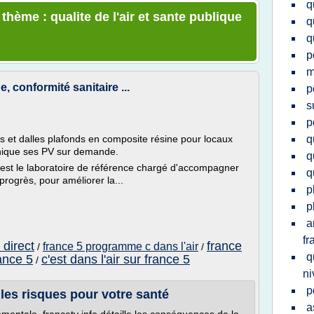
q
thème : qualite de l'air et sante publique
q
q
p
m
 conformité sanitaire ...
p
s
p
 et dalles plafonds en composite résine pour locaux
q
ique ses PV sur demande.
q
 est le laboratoire de référence chargé d'accompagner
q
 progrès, pour améliorer la...
p
p
a
fr
 direct
france
france 5 programme c dans l'air
/
/
q
rance 5
c'est dans l'air sur france 5
/
ni
p
t les risques pour votre santé
a