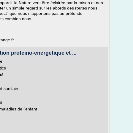
opardi "la Nature veut être éclairée par la raison et non
porter un simple regard sur les abords des routes nous
spect" que nous n'apportons pas au prétendu
ns combien nous...
range.fr
ion proteino-energetique et ...
ue
tics
té
t sanitaire
és
maladies de l'enfant