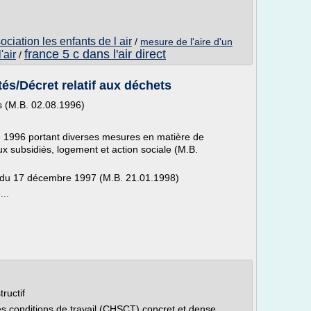
ociation les enfants de l air
/
mesure de l'aire d'un
france 5 c dans l'air direct
'air
/
és/Décret relatif aux déchets
ts (M.B. 02.08.1996)
 1996 portant diverses mesures en matière de
x subsidiés, logement et action sociale (M.B.
/97 du 17 décembre 1997 (M.B. 21.01.1998)
..
ructif
es conditions de travail (CHSCT) concret et dense,