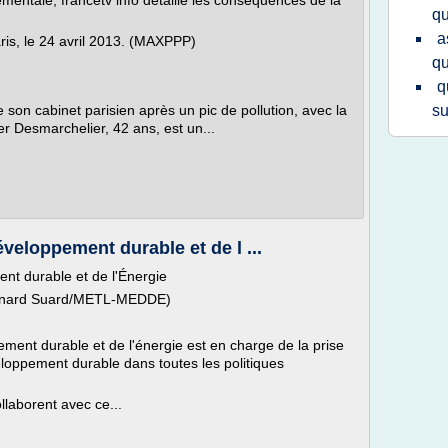
mentale, francetv info détaille les conséquences de la
qu
a
is, le 24 avril 2013. (MAXPPP)
qu
q
 son cabinet parisien après un pic de pollution, avec la
su
ier Desmarchelier, 42 ans, est un...
éveloppement durable et de l ...
ent durable et de l'Énergie
ernard Suard/METL-MEDDE)
ement durable et de l'énergie est en charge de la prise
oppement durable dans toutes les politiques
laborent avec ce...