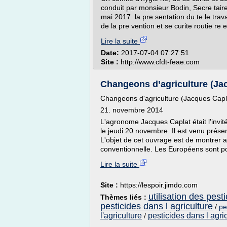
conduit par monsieur Bodin, Secre taire 
mai 2017. la pre sentation du te le trav
de la pre vention et se curite routie re e
Lire la suite
Date:
2017-07-04 07:27:51
Site :
http://www.cfdt-feae.com
Changeons d’agriculture (Jac
Changeons d'agriculture (Jacques Capl
21. novembre 2014
L'agronome Jacques Caplat était l'inv
le jeudi 20 novembre. Il est venu présen
L'objet de cet ouvrage est de montrer au
conventionnelle. Les Européens sont pou
Lire la suite
Site :
https://lespoir.jimdo.com
utilisation des pest
Thèmes liés :
pesticides dans l agriculture
/
pe
l'agriculture
pesticides dans l agri
/