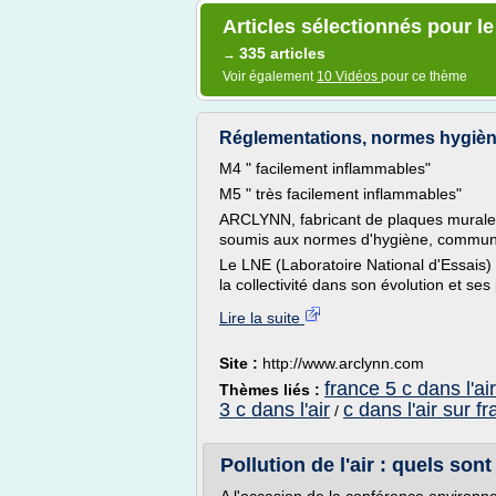
Articles sélectionnés pour le 
335 articles
→
Voir également
10 Vidéos
pour ce thème
Réglementations, normes hygiène,
M4 " facilement inflammables"
M5 " très facilement inflammables"
ARCLYNN, fabricant de plaques murales
soumis aux normes d'hygiène, commun
Le LNE (Laboratoire National d'Essais)
la collectivité dans son évolution et ses
Lire la suite
Site :
http://www.arclynn.com
france 5 c dans l'air
Thèmes liés :
3 c dans l'air
c dans l'air sur f
/
Pollution de l'air : quels son