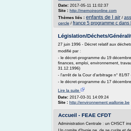
Date:
2017-05-11 11:02:37
Site :
http://memoireonline.com
enfants de l air
ass
Thèmes liés :
/
france 5 programme c dans l
cercle
/
Législation/Déchets/Généralit
27 juin 1996 - Décret relatif aux déche
modifié par :
- le décret-programme du 19 décembre
finances, emploi, environnement, travau
31.12.1996)
- l'arrêt de la Cour d'arbitrage n° 81
- le décret-programme du 17 décembre.
Lire la suite
Date:
2017-03-31 14:09:24
Site :
http://environnement.wallonie.be
Accueil - FEAE CFDT
Administration Centrale : un CHSCT inst
Un comite d'hygie ne, de se curite et d